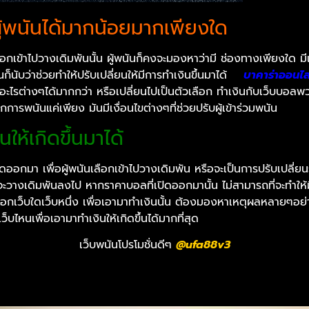
้พนันได้มากน้อยมากเพียงใด
อกเข้าไปวางเดิมพันนั้น ผู้พนันก็คงจะมองหาว่ามี ช่องทางเพียงใด มีเหตุ
ก็นับว่าช่วยทำให้ปรับเปลี่ยนให้มีการทำเงินขึ้นมาได้
บาคาร่าออนไล
ะไรต่างๆได้มากกว่า หรือเปลี่ยนไปเป็นตัวเลือก ทำเงินกับเว็บบอลพว
กการพนันแค่เพียง มันมีเงื่อนไขต่างๆที่ช่วยปรับผู้เข้าร่วมพนัน
ห้เกิดขึ้นมาได้
ปิดออกมา เพื่อผู้พนันเลือกเข้าไปวางเดิมพัน หรือจะเป็นการปรับเปลี
กที่จะวางเดิมพันลงไป หากราคาบอลที่เปิดออกมานั้น ไม่สามารถที่จะทำให้
ือกเว็บใดเว็บหนึ่ง เพื่อเอามาทำเงินนั้น ต้องมองหาเหตุผลหลายๆอย่างมา
็บไหนเพื่อเอามาทำเงินให้เกิดขึ้นได้มากที่สุด
เว็บพนันโปรโมชั่นดีๆ
@ufa88v3