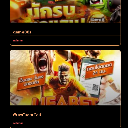
game88s
admin
เว็บพนันออนไลน์
admin