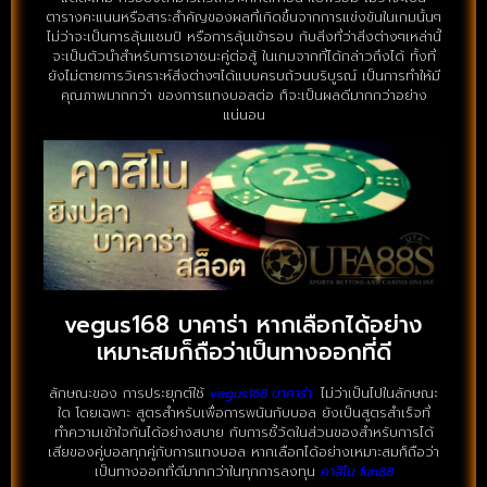
ตารางคะแนนหรือสาระสำคัญของผลที่เกิดขึ้นจากการแข่งขันในเกมนั้นๆ
ไม่ว่าจะเป็นการลุ้นแชมป์ หรือการลุ้นเข้ารอบ กับสิ่งที่ว่าสิ่งต่างๆเหล่านี้
จะเป็นตัวนำสำหรับการเอาชนะคู่ต่อสู้ ในเกมจากที่ได้กล่าวถึงได้ ทั้งที่
ยังไม่ตายการวิเคราะห์สิ่งต่างๆได้แบบครบถ้วนบริบูรณ์ เป็นการทำให้มี
คุณภาพมากกว่า ของการแทงบอลต่อ ก็จะเป็นผลดีมากกว่าอย่าง
แน่นอน
vegus168 บาคาร่า หากเลือกได้อย่าง
เหมาะสมก็ถือว่าเป็นทางออกที่ดี
ลักษณะของ การประยุกต์ใช้
vegus168 บาคาร่า
ไม่ว่าเป็นไปในลักษณะ
ใด โดยเฉพาะ สูตรสำหรับเพื่อการพนันกับบอล ยังเป็นสูตรสำเร็จที่
ทำความเข้าใจกันได้อย่างสบาย กับการชี้วัดในส่วนของสำหรับการได้
เสียของคู่บอลทุกคู่กับการแทงบอล หากเลือกได้อย่างเหมาะสมก็ถือว่า
เป็นทางออกที่ดีมากกว่าในทุกการลงทุน
คาสิโน fun88