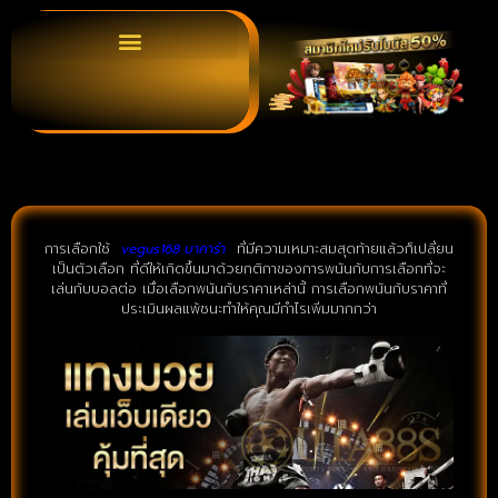
การเลือกใช้
vegus168 บาคาร่า
ที่มีความเหมาะสมสุดท้ายแล้วก็เปลี่ยน
เป็นตัวเลือก ที่ดีให้เกิดขึ้นมาด้วยกติกาของการพนันกับการเลือกที่จะ
เล่นกับบอลต่อ เมื่อเลือกพนันกับราคาเหล่านี้ การเลือกพนันกับราคาที่
ประเมินผลแพ้ชนะทำให้คุณมีกำไรเพิ่มมากกว่า