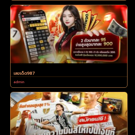
เลขเด็ด987
admin