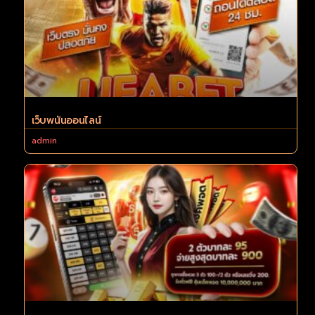
เว็บพนันออนไลน์
admin