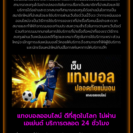
สามารถลงทุนได้อย่างปลอดภัยในการเลือกเป็นสมาชิกที่น่าสนใจและใช้
บริการได้อย่างสะดวกสบายก็สามารถลงทุนได้อย่างมั่นใจการเป็น
สมาชิกใหม่ที่น่าสนใจและใช้บริการผ่านเว็บไซต์วันนี้จึงจะว่าการพนันบอล
ออนไลน์จะเป็นวิธีการใช้บริการของเราที่น่าเชื่อถือคนนี้อย่างสะดวก
สบายและทำให้กิจกรรมของท่านประสบความสำเร็จในการตามหาเว็บไซต์
ร่วมกิจกรรมมากมายในการใช้บริการที่น่าเชื่อถือหน้าที่ของเราวิธีการ
ลงทุนผ่านเว็บพนันบอลดีที่สุดและเหมาะที่สุดในการใช้บริการเพราะส่วน
ใหญ่จะมีกฎการเล่นพนันบอลไว้คอยให้บริการจึงสามารถทำให้ผู้ใช้บริการ
และนักเรียนหน้าใหม่กับมีโอกาสค้นหาการให้บริการดีๆ
แทงบอลออนไลน์ ดีที่สุดในโลก ไม่ผ่าน
เอเย่นต์ บริการตลอด 24 ชั่วโมง