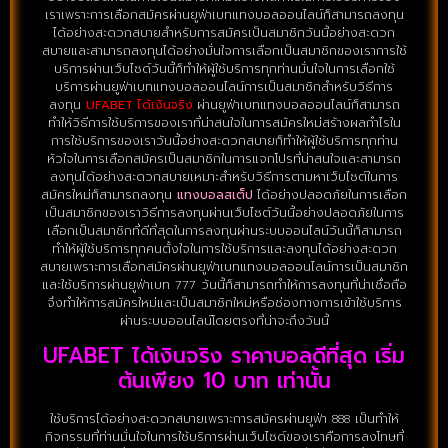
เราเพราะการเลือกสมัครผ่านยูฟ่าเบทแทงบอลออนไลน์ก็สามารถลงทุน
ได้อย่างสะดวกสบายสำหรับการสมัครเป็นสมาชิกวันนี้อย่างสะดวก
สบายและสามารถลงทุนได้อย่างมั่นใจการเลือกเป็นสมาชิกของเราการใช้
บริการผ่านเว็บไซด์วันนี้ก็ทำให้ผู้ใช้บริการทุกท่านมั่นใจในการเลือกใช้
บริการผ่านยูฟ่าเบทแทงบอลออนไลน์การเป็นสมาชิกสำหรับวิธีการ
ลงทุน
UFABET ได้เงินจริง
ผ่านยูฟ่าเบทแทงบอลออนไลน์ก็สามารถ
ทำให้วิธีการใช้บริการของเราที่น่าสนใจในการสมัครใหม่สร้างผลกำไรใน
การใช้บริการของเราวันนี้อย่างสะดวกสบายก็ทำให้ผู้ใช้บริการทุกท่าน
หัวใจในการเลือกสมัครเป็นสมาชิกในการแจกโปรที่น่าสนใจและสามารถ
ลงทุนได้อย่างสะดวกสบายเหมาะสำหรับวิธีการตามหาเว็บไซต์ในการ
สมัครใหม่ก็สามารถลงทุน
แทงบอลสเต็ป
ได้อย่างปลอดภัยในการเลือก
เป็นสมาชิกของเราวิธีการลงทุนผ่านเว็บไซต์วันนี้อย่างปลอดภัยในการ
เลือกเป็นสมาชิกที่ดีที่สุดในการลงทุนผ่านระบบออนไลน์วันนี้ก็สามารถ
ทำให้ผู้ใช้บริการทุกคนตั้งใจในการใช้บริการและลงทุนได้อย่างสะดวก
สบายเพราะการเลือกสมัครผ่านยูฟ่าเบทแทงบอลออนไลน์การเป็นสมาชิก
และใช้บริการผ่านยูฟ่าเบท 777 วันนี้ก็สามารถทำให้การลงทุนที่น่าเชื่อถือ
จึงทำให้การสมัครใหม่และเป็นสมาชิกใหม่หรือช่องทางการเข้าใช้บริการ
ผ่านระบบออนไลน์โดยตรงที่น่าจะถึงวันนี้
UFABET ได้เงินจริง ราคาบอลดีที่สุด เริ่ม
ต้นเพียง 10 บาท เท่านั้น
ใช้บริการได้อย่างสะดวกสบายเพราะการสมัครผ่านยูฟ่า 888 เป็นทำให้
กิจกรรมที่ท่านมั่นใจในการใช้บริการผ่านเว็บไซด์ของเราคือการลงโทษที่