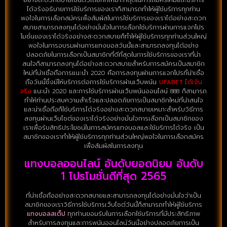
ได้จริงอธิบายการใช้บริการของเราก็สามารถทำให้ผู้ใช้บริการทุกท่าน
พอใจในการเลือกสมัครเพื่อสัมผัสในการใช้บริการของเราได้อย่างสะดวก
สบายสามารถลงทุนได้อย่างมั่นใจในการเลือกใช้บริการผ่านการแจกโปร
โมชั่นของเราได้จริงอย่างสะดวกสบายก็ทำให้ผู้ใช้บริการทุกท่านส่วนใหญ่
พอใจในการอบรมผ่านการแทงบอลวันนี้และสามารถลงทุนได้อย่าง
ปลอดภัยในการเลือกเป็นสมาชิกที่ดีที่สุดในการใช้บริการของเราที่น่า
สนใจก็สามารถลงทุนได้อย่างสะดวกสบายสำหรับการสมัครเป็นสมาชิก
ใหม่ที่น่าเชื่อถือการแนะนำ 2020 คือการลงทุนผ่านการแจกโปรที่น่าเชื่อ
ถือวันนี้ซึ่งมีให้บริการต่อการใช้บริการผ่านเว็บพนัน
UFABET ได้เงิน
จริง
แนะนำ 2020 และการใช้บริการผ่านเว็บพนันออนไลน์ 888 ก็สามารถ
ทำให้ท่านประสบความสำเร็จและปลอดภัยการเป็นสมาชิกใหม่ที่น่าสนใจ
และน่าเชื่อถือก็ใช้บริการได้จริงอย่างสะดวกสบายเหมาะสำหรับวิธีการ
ลงทุนผ่านเว็บไซต์ของเราได้จริงอย่างมั่นใจการเลือกเป็นสมาชิกของ
เราเพื่อรับสิทธิประโยชน์ในการสมัครแทงบอลและใช้บริการได้จริง เป็น
สมาชิกของเราทำให้ผู้ใช้บริการทุกท่านส่วนใหญ่พอใจในการเลือกสมัคร
เพื่อสัมผัสในการลงทุน
แทงบอลออนไลน์ อันดับยอดนิยม อันดับ
1 โปรโมชั่นดีที่สุด 2565
ที่น่าเชื่อถืออย่างสะดวกสบายและสามารถลงทุนได้อย่างมั่นใจว่าเป็น
สมาชิกของเราวิธีการใช้บริการเว็บไซต์วันนี้ก็สามารถทำให้ผู้ใช้บริการ
แทงบอลสเต็ป
ทุกท่านยอมรับในการเลือกใช้บริการที่มีประสิทธิภาพ
สำหรับการลงทุนและการพนันออนไลน์วันนี้อย่างปลอดภัยการเป็น