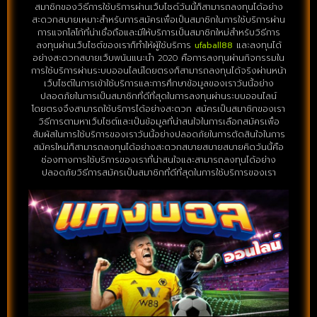
สมาชิกของวิธีการใช้บริการผ่านเว็บไซด์วันนี้ก็สามารถลงทุนได้อย่าง
สะดวกสบายเหมาะสำหรับการสมัครเพื่อเป็นสมาชิกในการใช้บริการผ่าน
การแจกโลโก้ที่น่าเชื่อถือและมีให้บริการเป็นสมาชิกใหม่สำหรับวิธีการ
ลงทุนผ่านเว็บไซต์ของเราก็ทำให้ผู้ใช้บริการ
ufaball88
และลงทุนได้
อย่างสะดวกสบายเว็บพนันแนะนำ 2020 คือการลงทุนผ่านกิจกรรมใน
การใช้บริการผ่านระบบออนไลน์โดยตรงก็สามารถลงทุนได้จริงผ่านหน้า
เว็บไซต์ในการเข้าใช้บริการและการศึกษาข้อมูลของเราวันนี้อย่าง
ปลอดภัยในการเป็นสมาชิกที่ดีที่สุดในการลงทุนผ่านระบบออนไลน์
โดยตรงจึงสามารถใช้บริการได้อย่างสะดวก สมัครเป็นสมาชิกของเรา
วิธีการตามหาเว็บไซต์และเป็นข้อมูลที่น่าสนใจในการเลือกสมัครเพื่อ
สัมผัสในการใช้บริการของเราวันนี้อย่างปลอดภัยในการตัดสินใจในการ
สมัครใหม่ก็สามารถลงทุนได้อย่างสะดวกสบายสบายสบายคิดวันนี้คือ
ช่องทางการใช้บริการของเราที่น่าสนใจและสามารถลงทุนได้อย่าง
ปลอดภัยวิธีการสมัครเป็นสมาชิกที่ดีที่สุดในการใช้บริการของเรา