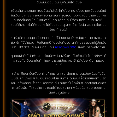
เว็บพนันออนไลน์ ยูฟ่าเบทได้เสมอ
เติมเต็มความสนุก แบบจัดเต็มได้เท่าที่ต้องการ ด้วยเกมพนันออนไลน์
ในเว็บที่มีให้เลือก เล่นเพียบ มีครบทุกรูปแบบ ไม่ว่าจะเป็น เกมพนันกีฬา
เกมคาสิโนออนไลน์ เกมคาสิโนสด เลือกเล่นได้ตามความถนัด และชื่น
ชอบได้เลย เล่นได้ตรง ๆ ไม่ต้องขออณุญาต ใครทั้งนั้น อยากเล่นตอน
ไหน ก็เล่นได้
การันตีความสนุก ด้วยความเป็นที่นิยมของ นักพนันมากมาย และยอด
สมาชิกที่มีจำนวน เพิ่มขึ้นทุกปี โด่งดังถึงขนาด ที่คนธรรมดาก็รู้จักเว็บ
เรา UFABET เว็บพนันออนไลน์
เครดิตฟรี 300
ยังสามารถหาได้ง่าย
ทุกคนเข้าถึงได้ เพียงแค่ท่านนักพนัน เสิร์จหาเว็บด้วยคำว่า “ufabet” ก็
จะเจอกับเว็บเราทันที ท่านสามารถสมัคร สมาชิกได้ด้วย ตัวท่านเอง
ทันที
สมัครเพียงครั้งเดียว ท่านก็สามารถเล่นได้ทุกเกม บนเว็บพร้อมกับรับ
โบนัสแรกเข้าฟรี ๆ ไปใช้ประเดิมฝีมือ ในการเดิมพันครั้งแรกของท่าน ได้
เลย สร้างความร่ำรวย จากการเล่นเกมคาสิโนได้ง่ายๆ ด้วยเทคนิคของ
การเดิมพัน ที่แสนง่าย เอาชนะได้แบบสบายๆ พร้อมข้อเสนอ ของการ
เดิมพันสุดพิเศษ