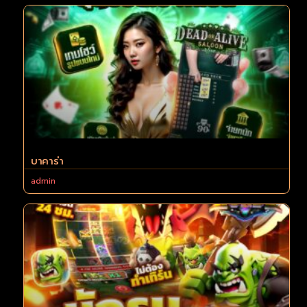
บาคาร่า
admin