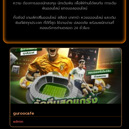
ความ ต้องการของนักลงทุน นักเดิมพัน เพื่อให้ท่านได้พบกับ การเดิม
พันออนไลน์ แทงบอลออนไลน์
ทั้งยีงมี เกมส์คาสิโนออนไลน์ สล็อต บาคาร่า หวยอออนไลน์ และเดิม
พันกีฬาทุกประเภท ที่ดีที่สุด ใช้งานง่าย ปลอดภัย พร้อมพนักงานที่
คอยบริการท่านตลอด 24 ชั่วโมง
guroocafe
admin