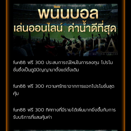
fun88 ฟรี 300 ประสบการณ์ใหม่ในการลงทุน โปรโม
ชั่นซึ่งเป็นภูมิปัญญามาตั้งแต่ดั้งเดิม
fun88 ฟรี 300 ความศรัทธาจากการแจกโปรโมชั่นสุด
คุ้ม
fun88 ฟรี 300 ทิศทางที่มีรายได้เพิ่มมากยิ่งขึ้นกับการ
รับบริการที่แสนคุ้มค่า