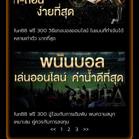
fun88 ฟรี 300 วิธีแทงบอลออนไลน์ ในแบบที่ทำเงินได้
หลายเท่าตัว มากที่สุด
fun88 ฟรี 300 จู่โจมกับการเดิมพัน พบความสนุก
เหมาะสม คู่ควรกับการลงทุน
<<
1
2
3
>>