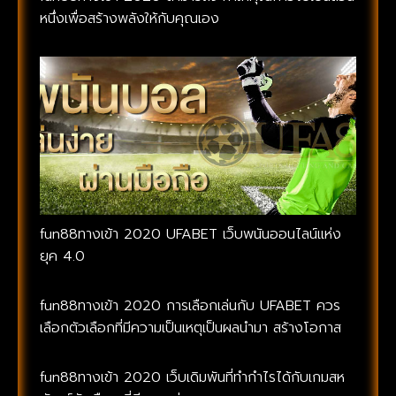
หนึ่งเพื่อสร้างพลังให้กับคุณเอง
fun88ทางเข้า 2020 UFABET เว็บพนันออนไลน์แห่ง
ยุค 4.0
fun88ทางเข้า 2020 การเลือกเล่นกับ UFABET ควร
เลือกตัวเลือกที่มีความเป็นเหตุเป็นผลนำมา สร้างโอกาส
fun88ทางเข้า 2020 เว็บเดิมพันที่ทำกำไรได้กับเกมสห