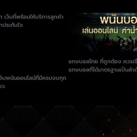
ว็บที่พร้อมให้บริการลูกค้า
่าประทับใจ
แทงบอลไทย ที่ถูกต้อง ควรเริ
แทงบอลที่ได้มาตรฐานเป็นลำ
็บพนันออนไลน์ที่มีครบจบทุก
ยว