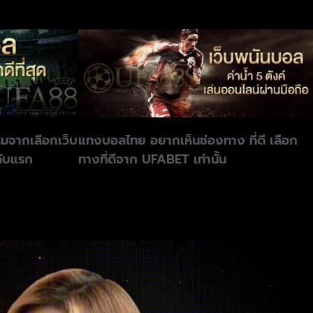
่มจากเลือกเว็บ
แทงบอลไทย อยากเห็นช่องทาง ที่ดี เลือก
ดับแรก
ทางที่ดีจาก UFABET เท่านั้น