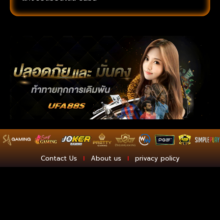
Contact Us
About us
privacy policy