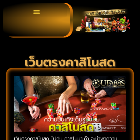
เว็บตรงคาสิโนสด
เว็บตรงคาสิโนสด ไปกับ คาสิโนมาเก๊า จะนำพาความ