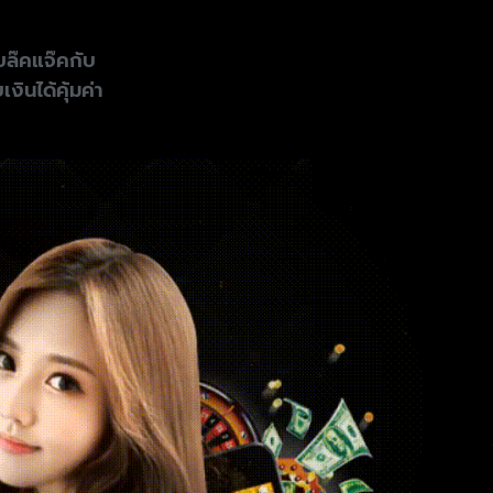
บล๊คแจ๊คกับ
ินได้คุ้มค่า