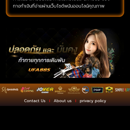
ทางทำเงินที่ง่ายผ่านเว็บไซต์พนันออนไลน์คุณภาพ
Contact Us
About us
privacy policy