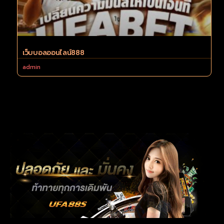
เว็บบอลออนไลน์888
admin