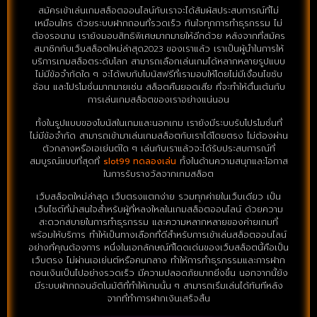
สมัครเข้าเล่นเกมสล็อตออนไลน์กับเราจะได้สัมผัสประสบการณ์ที่ไม่
เหมือนใคร ด้วยระบบฝากถอนที่รวดเร็ว ทันใจทุกการทำธุรกรรม ไม่
ต้องรอนาน เรายังมอบสิทธิพิเศษมากมายให้อีกด้วย หลังจากที่สมัคร
สมาชิกกับเว็บสล็อตใหม่ล่าสุด2023 ของเราแล้ว เราเป็นผู้นำในการให้
บริการเกมสล็อตระดับโลก สามารถเลือกเล่นเกมได้หลากหลายรูปแบบ
ไม่มีข้อจำกัดใด ๆ จะได้พบกับโบนัสฟรีที่เรามอบให้โดยไม่มีเงื่อนไขซับ
ซ้อน และโปรโมชั่นมากมายเช่น สล็อตคืนยอดเสีย ที่จะทำให้ตื่นเต้นกับ
การเล่นเกมสล็อตของเราอย่างแน่นอน
ทั้งในรูปแบบของโบนัสในเกมและนอกเกม เรายังมีระบบรับโปรโมชั่นที่
ไม่มีข้อจำกัด สามารถเข้ามาเล่นเกมสล็อตกับเราได้โดยตรง ไม่ต้องผ่าน
ตัวกลางหรือเอเย่นต์ใด ๆ เล่นกับเราแล้วจะได้รับประสบการณ์ที่
สมบูรณ์แบบที่สุดที่
slot99 ทดลองเล่น
ทั้งในด้านความสนุกและโอกาส
ในการรับรางวัลจากเกมสล็อต
เว็บสล็อตใหม่ล่าสุด เว็บตรงแตกง่าย รวมทุกค่ายในเว็บเดียว เป็น
เว็บไซต์ที่น่าสนใจสำหรับผู้ที่หลงใหลในเกมสล็อตออนไลน์ ด้วยความ
สะดวกสบายในการทำธุรกรรม และความหลากหลายของค่ายเกมที่
พร้อมให้บริการ ทำให้เป็นทางเลือกที่ดีสำหรับการเข้าเล่นสล็อตออนไลน์
อย่างที่คุณต้องการ หนึ่งในเอกลักษณ์ที่โดดเด่นของเว็บสล็อตนี้คือเป็น
เว็บตรง ไม่ผ่านเอเย่นต์หรือคนกลาง ทำให้การทำธุรกรรมและการฝาก
ถอนเงินเป็นไปอย่างรวดเร็ว มีความปลอดภัยมากยิ่งขึ้น นอกจากนี้ยัง
มีระบบฝากถอนอัตโนมัติที่ทำให้เกมนั้น ๆ สามารถเริ่มเล่นได้ทันทีหลัง
จากที่ทำการฝากเงินเสร็จสิ้น