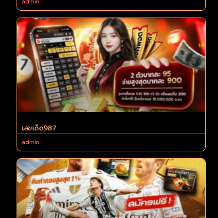
admin
เลขเด็ด987
admin