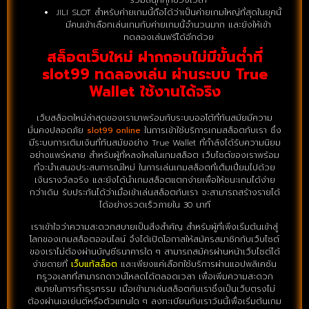
JILI SLOT สำหรับค่ายเกมนี้ถือได้ว่าเป็นค่ายเกมใหญ่ที่สุดในยุคนี้
มีคนเข้าเลือกเล่นเกมกับค่ายเกมนี้จำนวนมาก และยังให้เข้า
ทดลองเล่นฟรีได้อีกด้วย
สล็อตเว็บใหม่ ฝากถอนไม่มีขั้นต่ำที่
slot99 ทดลองเล่น ผ่านระบบ True
Wallet ใช้งานได้จริง
เว็บสล็อตใหม่ล่าสุดของเรามาพร้อมกับระบบออโต้ที่ทันสมัยมีความ
มั่นคงปลอดภัย
slot99 online
ในการเข้าใช้บริการเกมสล็อตกับเรา ซึ่ง
มีระบบการเติมเงินที่ทันสมัยอย่าง True Wallet ที่กำลังได้รับความนิยม
อย่างแพร่หลาย สำหรับผู้ที่หลงใหลในเกมสล็อต เว็บไซต์ของเราพร้อม
ที่จะนำเสนอประสบการณ์ใหม่ ในการเล่นเกมสล็อตที่เต็มเปี่ยมไปด้วย
เงินรางวัลจริง และยังได้นำเกมสล็อตแตกง่ายเพื่อให้ชนะเกมได้ง่าย
กว่าเดิม รับประกันได้ว่าเมื่อเข้าเล่นสล็อตกับเรา จะสามารถสร้างรายได้
ได้อย่างรวดเร็วภายใน 30 นาที
เราเข้าใจว่าความสะดวกสบายเป็นสิ่งสำคัญ สำหรับผู้ที่เพิ่งเริ่มต้นเข้าสู่
โลกของเกมสล็อตออนไลน์ จึงได้เปิดโอกาสให้สมัครสมาชิกกับเว็บไซต์
ของเราไม่ต้องผ่านบัญชีธนาคารใด ๆ สามารถสมัครผ่านหน้าเว็บไซต์ได้
ง่ายดายที่
เว็บแท้สล็อต
และเพียงแค่เลือกใช้บริการผ่านแอปพลิเคชัน
ทรูวอเลทที่สามารถดาวน์โหลดได้ตลอดเวลา เพื่อเพิ่มความสะดวก
สบายในการทำธุรกรรม เมื่อเข้ามาเล่นสล็อตกับเราซึ่งเป็นเว็บตรงไม่
ต้องผ่านเอเย่นต์หรือตัวแทนใด ๆ ลงทะเบียนกับเราวันนี้เพื่อเริ่มต้นเกม