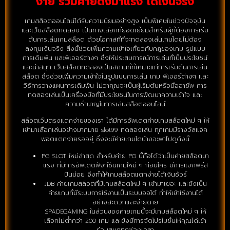
ง่าย รวมค่ายดังมาแรง ได้เงินจริง
เกมสล็อตออนไลน์ได้รับความนิยมอย่างสูง เป็นพิเศษในช่วงปัจจุบัน
และเว็บสล็อตทดลอง เป็นทางเลือกที่ยอดเยี่ยมสำหรับผู้ที่ต้องการเริ่ม
ต้นการเล่นเกมสล็อต ด้วยโอกาสที่ที่จะทดลองเล่นเกมโดยไม่ต้อง
ลงทุนเงินจริง สิ่งนี้ช่วยเพิ่มความเข้าใจเกี่ยวกับกฎของเกม รูปแบบ
การเดิมพัน และฟีเจอร์ต่างๆ ซึ่งให้ประสบการณ์การเล่นที่เป็นประโยชน์
และน่าสนุก เว็บสล็อตทดลองเป็นสถานที่ที่เหมาะแก่การเริ่มต้นการเล่น
สล็อต ซึ่งช่วยเพิ่มความเข้าใจในรูปแบบการเล่น เกม ฟีเจอร์ต่างๆ และ
วิธีการวางแผนการเดิมพัน ไม่ว่าคุณจะเป็นผู้เริ่มต้นหรือมืออาชีพ การ
ทดลองเล่นเป็นเครื่องมือที่มีประโยชน์ในการพัฒนาความเข้าใจ และ
ความชำนาญในการเล่นสล็อตออนไลน์
สล็อตเว็บตรงแตกง่ายของเรา ได้มีการอัพเดตค่ายเกมสล็อตใหม่ ๆ ให้
เข้ามาเลือกเล่นอย่างมากมาย slot99 ทดลองเล่น ทุกเกมมีรางวัลแจ็ค
พอตแตกง่ายรออยู่ ซึ่งจะมีค่ายเกมใดบ้างจะพาไปดูดังนี้
PG SLOT ใหม่ล่าสุด สำหรับค่าย PG นี้ถือได้ว่าเป็นค่ายสล็อตมา
แรง ที่มีการอัพเดตฟังก์ชันเกมใหม่ ๆ ก่อนใคร มีการแจกฟรีส
ปินบ่อย จึงทำให้เกมสล็อตแตกง่ายได้เงินชัวร์
JDB ค่ายเกมสล็อตที่มีเกมสล็อตใหม่ ๆ เข้ามาเยอะ และยังเป็น
ค่ายเกมที่มีระบบการใช้งานเป็นระบบออโต้ ทำให้เข้าใช้งานได้
อย่างสะดวกและง่ายดาย
SPADEGAMING ในส่วนของค่ายเกมนี้จะมีเกมสล็อตใหม่ ๆ ให้
เลือกไม่ต่ำกว่า 200 เกม และยังมีการจัดโปรโมชั่นให้คุณได้เข้า
ร่วมสนุกทุกช่วงเวลา