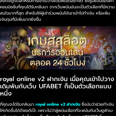
สิ่งดึงดูดใจสำหรับการเข้าไปวางเดิมพันได้อย่างดี ซึ่งรูปแบบของค่า
คอมมิชชั่นที่คุณได้รับกลับมา จากเว็บพนันมันจะเป็นตัวเลือกที่มีความ
สนใจมากที่สุด สำหรับให้ผู้เข้าร่วมพนันได้เอาเข้าไปทำเงิน หรือเพิ่ม
เงินทุนที่มีเพิ่มมากยิ่งขึ้น
royal online v2 ฝากเงิน เมื่อคุณเข้าไปวาง
เดิมพันกับเว็บ UFABET ก็เป็นตัวเลือกแบบ
หนึ่ง
ที่คุณจะได้รับกลับมา
royal online v2 ฝากเงิน
ซึ่งนับว่าช่วยทำเงิน
ให้เกิดขึ้นได้ดีพอดีเป๊ะ เพราะไม่ว่าผู้พนันเลือกที่จะพนันกับเว็บยูฟ่าเบ