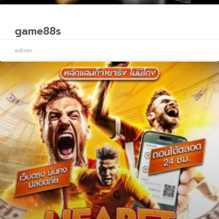
game88s
admin