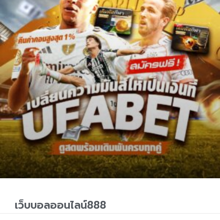
เว็บบอลออนไลน์888