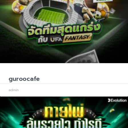
guroocafe
admin