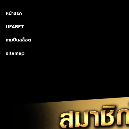
หน้าแรก
UFABET
เกมปั่นสล็อต
sitemap