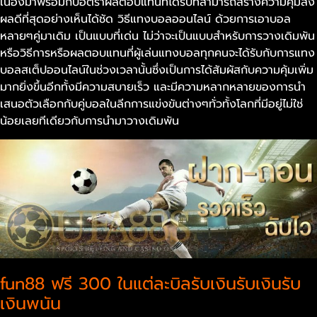
เนื่องมาพร้อมกับอัตราผลตอบแทนที่ได้รับที่สามารถสร้างความคุ้มส่ง
ผลดีที่สุดอย่างเห็นได้ชัด
วิธีแทงบอลออนไลน์ ด้วยการเอาบอล
หลายๆคู่มาเดิม เป็นแบบที่เด่น ไม่ว่าจะเป็นแบบสำหรับการวางเดิมพัน
หรือวิธีการหรือผลตอบแทนที่ผู้เล่นแทงบอลทุกคนจะได้รับกับการแทง
บอลสเต็ปออนไลน์ในช่วงเวลานั้นซึ่งเป็นการได้สัมผัสกับความคุ้มเพิ่ม
มากยิ่งขึ้นอีกทั้งมีความสบายเร็ว และมีความหลากหลายของการนำ
เสนอตัวเลือกกับคู่บอลในลีกการแข่งขันต่างๆทั่วทั้งโลกที่มีอยู่ไม่ใช่
น้อยเลยทีเดียวกับการนำมาวางเดิมพัน
fun88 ฟรี 300 ในแต่ละบิลรับเงินรับเงินรับ
เงินพนัน