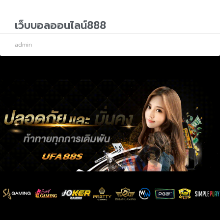
เว็บบอลออนไลน์888
admin