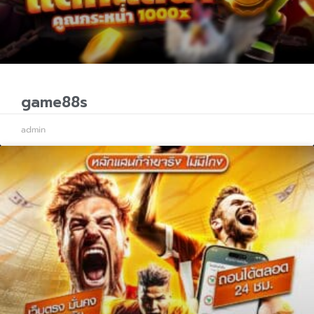
game88s
admin