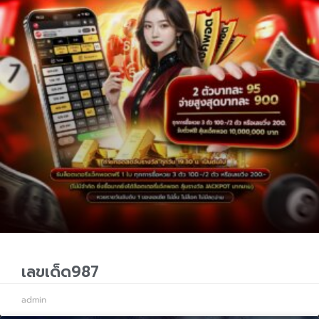
เลขเด็ด987
admin