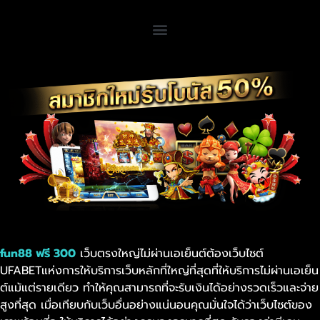
fun88 ฟรี 300
เว็บตรงใหญ่ไม่ผ่านเอเย็นต์ต้องเว็บไซต์
UFABETแห่งการให้บริการเว็บหลักที่ใหญ่ที่สุดที่ให้บริการไม่ผ่านเอเย็น
ต์แม้แต่รายเดียว ทำให้คุณสามารถที่จะรับเงินได้อย่างรวดเร็วและจ่าย
สูงที่สุด เมื่อเทียบกับเว็บอื่นอย่างแน่นอนคุณมั่นใจได้ว่าเว็บไซต์ของ