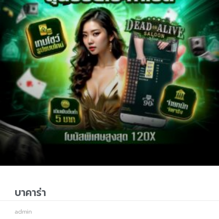
บาคาร่า
admin