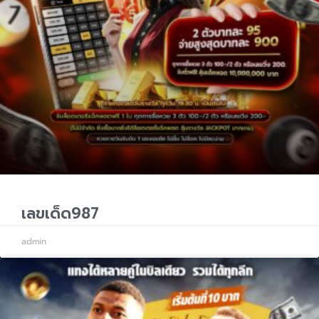
เลขเด็ด987
admin