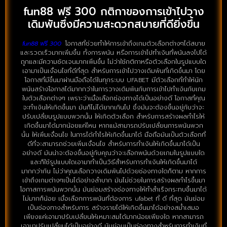
fun88 ฟรี 300 กติกาของการเข้าไปวาง
เดิมพันซึ่งมีความสะดวกสบายที่ดียิ่งขึ้น
fun88 ฟรี 300
โอกาสที่ช่วยทำให้การเข้าถึงเกมตัวเลือกต่างๆได้สบาย
และรวดเร็วมากเพิ่มขึ้น ทั้งการพนัน หรือการเข้าไปทำเงินที่พนันลงไปได้
ถูกและมีความชัดเจนมากเพิ่มขึ้น ไม่ว่าใช้กติกาหรือตัวเลือกในรูปแบบใด
เอามาเป็นเงื่อนไขที่ดีที่สุด สำหรับการเข้าไปวางเดิมพันที่เกิดขึ้นมา โดย
โอกาสที่มีขึ้นมาผ่านมือถือได้ในทุกระบบ UFABET มีตัวเลือกที่ทำให้นัก
พนันสร้างโอกาสได้มากกว่าในการวางเดิมพันกับการเข้าไปทำเงินกับเกม
ในตัวเลือกต่างๆ เพราะว่าเมื่อเลือกช่องทางได้เป็นอย่างดี โอกาสที่คุณ
จะทำเงินให้เกิดขึ้นมา มันก็ไม่ได้ยากเกินไป ซึ่งมันจะต้องขึ้นอยู่กับว่าจะ
ปรับเปลี่ยนรูปแบบพวกนั้น ให้เกิดตัวเลือก สำหรับการสร้างผลกำไรให้
เกิดขึ้นมาได้มากน้อยแค่ไหน หากแม้สามารถปรับเปลี่ยนการพนันพวก
นั้น ให้เพิ่มเงื่อนไข ในการได้กำไรให้เกิดขึ้นมาได้ มือถือมันเป็นตัวเลือกที่
ดีที่จะสามารถช่วยเพิ่มเงื่อนไข สำหรับการทำเงินให้เกิดขึ้นมาได้เป็น
อย่างดี มันน่าจะต้องขึ้นอยู่กับคุณว่าจะเลือกพนันด้วยเกมในรูปแบบใด
และก็ใช้รูปแบบใดเอามาทำเป็นวิธีสำหรับการทำเงินให้เกิดขึ้นมาได้
มากกว่ากัน ไม่ว่าคุณเลือกวางเดิมพันไปด้วยช่องทางใดก็ตาม หากการ
เข้าถึงเกมต่างๆเป็นได้อย่างลำบาก มันไม่ช่วยในการสร้างผลกำไรขึ้นมา
โอกาสการพนันพวกนั้น มันย่อมสร้างช่องทางให้ทำสำเร็จกระทบขึ้นมาได้
ไม่มากก็น้อย เมื่อเลือกการพนันที่ต้องการ ufabet ที่ ดี ที่สุด มันย่อม
เป็นช่องทางสำหรับการ สร้างรายได้ให้เกิดขึ้นมาได้อย่างสม่ำเสมอ
เพียงแค่เอามาปรับเปลี่ยนให้เหมาะสมได้มากน้อยเพียงใด หากสามารถ
เอามาปรับเปลี่ยนได้เป็นอย่างดี มันย่อมเป็นช่องทางสำหรับการทำเงินที่