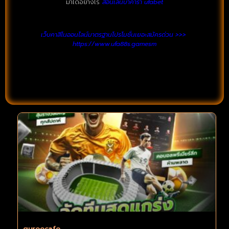
มาได้อย่างไร
สอนเล่นบาคาร่า ufabet
เว็บคาสิโนออนไลน์มาตรฐานโปรโมชั่นเยอะสมัครด่วน >>>
https://www.ufa88s.gamesm
guroocafe