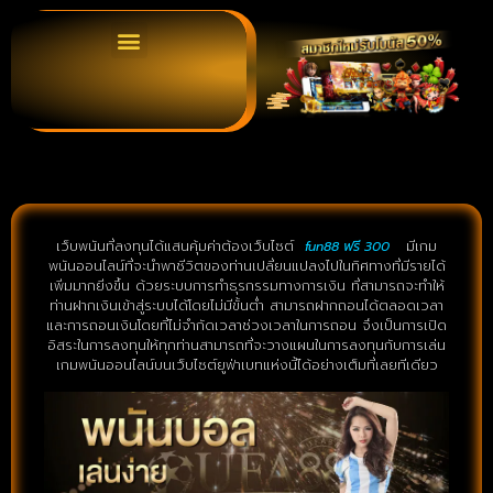
เว็บพนันที่ลงทุนได้แสนคุ้มค่าต้องเว็บไซต์
fun88 ฟรี 300
มีเกม
พนันออนไลน์ที่จะนำพาชีวิตของท่านเปลี่ยนแปลงไปในทิศทางที่มีรายได้
เพิ่มมากยิ่งขึ้น ด้วยระบบการทำธุรกรรมทางการเงิน ที่สามารถจะทำให้
ท่านฝากเงินเข้าสู่ระบบได้โดยไม่มีขั้นต่ำ สามารถฝากถอนได้ตลอดเวลา
และการถอนเงินโดยที่ไม่จำกัดเวลาช่วงเวลาในการถอน จึงเป็นการเปิด
อิสระในการลงทุนให้ทุกท่านสามารถที่จะวางแผนในการลงทุนกับการเล่น
เกมพนันออนไลน์บนเว็บไซต์ยูฟ่าเบทแห่งนี้ได้อย่างเต็มที่เลยทีเดียว