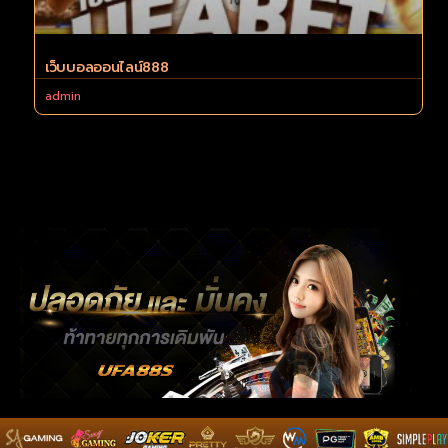
เว็บบอลออนไลน์888
admin