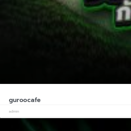
guroocafe
admin