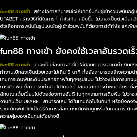
fun88 ทางเข้า
สร้างโอกาสที่น่าสนใจให้เกิดขึ้นกับผู้เข้าร่วมพนันอยู
UFABET สร้างวิธีที่ดีในการทำกำไรให้มากยิ่งขึ้น ไม่ว่าจะเป็นตัวเลือก
ตัวเลือกการพนันในรูปแบบใดผู้เข้าร่วมพนันที่ต้องการได้กำไร แค่เพ
fun88 ทางเข้า ยังคงใช้เวลาอันรวดเร็
fun88 ทางเข้า
มันจะเป็นช่องทางที่ดีไม่ใช่น้อยในการเอามาทำเงินใ
ทำงานเบิกลงเงินด้วยเวลาไม่เกิน15 นาที ทั้งยังสามารถสร้างความน่าส
เกมการเดิมพันระดับประสิทธิภาพในทุกๆรูปแบบ ไม่ว่าจะเป็นการแทงบอ
การเดิมพัน ก็สามารถทำงานได้โดยสม่ำเสมอจากการกำหนดอัตราต่อรอง
ลักษณะเต็มเปี่ยมไปด้วยช่องทางอันดี ในทุกๆเกมการเดิมพัน ไม่ว่าจะเป
งานกับเว็บ UFABET สามารถเล่น ได้ในเกมถัดไปในทันที หรือยังคงจะ
ร่วมเดิมพันได้ใช้เป็นวิธีในการเลือกวางเดิมพันถูกหรือในเกมการเดิมพัน
ความคุ้มของเงินทุนได้อย่างดี