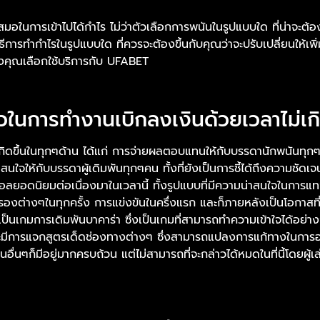
่เสมอในการเข้าไปได้กำไร ไม่ว่าตัวเลือกการพนันในรูปแบบใด ที่น่าจะต้อง
วิธีการทำกำไรในรูปแบบใด ที่ควรจะต้องขึ้นกับคุณว่าจะปรับเปลี่ยนให้เพิ
ียงคุณเลือกใช้บริการกับ UFABET
วในการทำงานเบิกลงเงินด้วยเวลาไม่เกิ
ห้เกิดขึ้นในทุกๆด้าน ได้แก่ การจ่ายผลตอบแทนให้กับบรรดานักพนันทุก
นใจให้กับบรรดาผู้เดิมพันทุกๆคน ทั้งที่ยังเป็นการชี้ได้ถึงความชัด
ลยอดนิยมต่อเนื่องมาในเวลานี้ ทั้งรูปแบบที่มีความน่าสนใจในการแท
ต่างๆในทุกครั้ง การแข่งขันในครึ่งแรก และก็ภายหลังเป็นโอกาสที่
็นเกมการเดิมพันบาคาร่า ซึ่งเป็นเกมที่สามารถทำความเข้าใจได้อย่างง่า
มีการแจกสูตรเด็ดช่องทางต่างๆ ซึ่งสามารถแปลงการแก้ทางในการออกร
อื่นๆก็มีอยู่มากครบถ้วน แต่ไม่สามารถที่จะกล่าวได้หมดในที่นี้โดยผู้เ