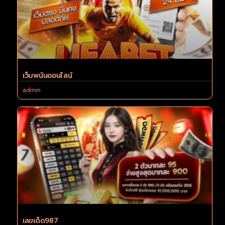
เว็บพนันออนไลน์
admin
เลขเด็ด987