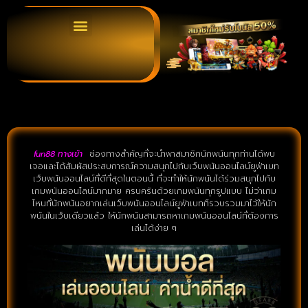
fun88 ทางเข้า
ช่องทางสำคัญที่จะนำพาสมาชิกนักพนันทุกท่านได้พบ
เจอและได้สัมผัสประสบการณ์ความสนุกไปกับเว็บพนันออนไลน์ยูฟ่าเบท
เว็บพนันออนไลน์ที่ดีที่สุดในตอนนี้ ที่จะทำให้นักพนันได้ร่วมสนุกไปกับ
เกมพนันออนไลน์มากมาย ครบครันด้วยเกมพนันทุกรูปแบบ ไม่ว่าเกม
ไหนที่นักพนันอยากเล่นเว็บพนันออนไลน์ยูฟ่าเบทก็รวบรวมมาไว้ให้นัก
พนันในเว็บเดียวแล้ว ให้นักพนันสามารถหาเกมพนันออนไลน์ที่ต้องการ
เล่นได้ง่าย ๆ