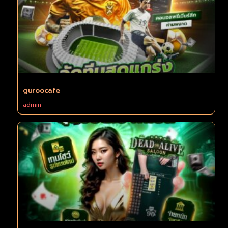
guroocafe
admin