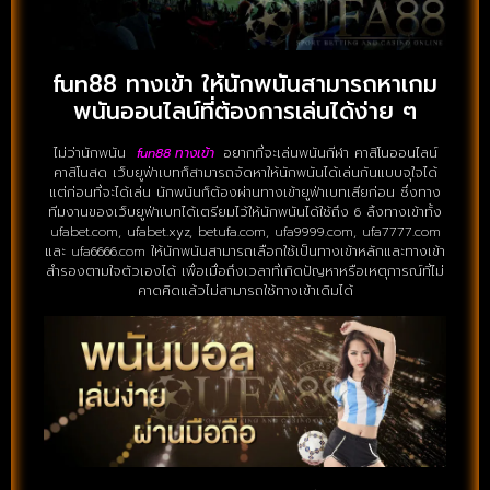
fun88 ทางเข้า ให้นักพนันสามารถหาเกม
พนันออนไลน์ที่ต้องการเล่นได้ง่าย ๆ
ไม่ว่านักพนัน
fun88 ทางเข้า
อยากที่จะเล่นพนันกีฬา คาสิโนออนไลน์
คาสิโนสด เว็บยูฟ่าเบทก็สามารถจัดหาให้นักพนันได้เล่นกันแบบจุใจได้
แต่ก่อนที่จะได้เล่น นักพนันก็ต้องผ่านทางเข้ายูฟ่าเบทเสียก่อน ซึ่งทาง
ทีมงานของเว็บยูฟ่าเบทได้เตรียมไว้ให้นักพนันได้ใช้ถึง 6 ลิ้งทางเข้าทั้ง
ufabet.com, ufabet.xyz, betufa.com, ufa9999.com, ufa7777.com
และ ufa6666.com ให้นักพนันสามารถเลือกใช้เป็นทางเข้าหลักและทางเข้า
สำรองตามใจตัวเองได้ เพื่อเมื่อถึงเวลาที่เกิดปัญหาหรือเหตุการณ์ที่ไม่
คาดคิดแล้วไม่สามารถใช้ทางเข้าเดิมได้