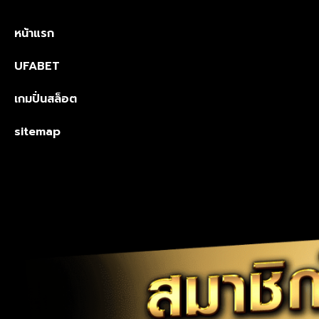
หน้าแรก
UFABET
เกมปั่นสล็อต
sitemap