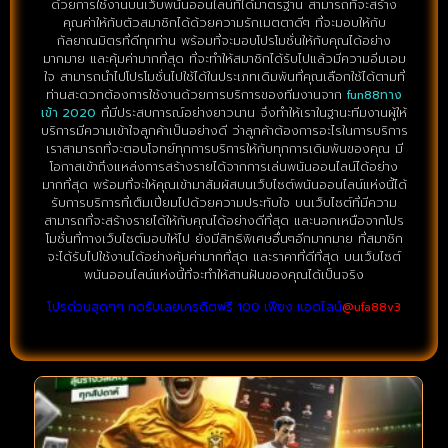
ด้วยการใช้งานบนเว็บพนันออนไลน์ที่ได้มาตรฐาน สามารถที่จะสร้าง
คุณค่าให้กับตัวสมาชิกได้ด้วยความรักเมตตาดีๆ ที่จะมอบให้กับ
กัลยาณมิตรที่ดีทุกท่าน พร้อมที่จะมอบโปรโมชั่นให้กับคุณได้อย่าง
มากมาย และคุ้มค่ามากที่สุด ที่จะทำให้สมาชิกได้รับไปแล้วมีความอิ่มเอม
ใจ สามารถนำไปโปรโมชั่นไปใช้ได้ในประเภทเดิมพันที่คุณเลือกใช้ได้ตามที่
ท่านสะดวกต้องการใช้งานด้วยการบริการของทีมงานจาก
fun88ทาง
เข้า 2020
ที่มีประสบการณ์อย่างยาวนาน จึงทำให้เราในฐานะทีมงานผู้ให้
บริการมีความเข้าใจลูกค้าเป็นอย่างดี ว่าลูกค้าต้องการอะไรในการบริการ
เราสามารถที่จะตอบโจทย์ทุกการบริการให้กับทุกการเดิมพันของคุณ มี
โอกาสเข้าถึงแหล่งการสร้างรายได้จากการเล่นพนันออนไลน์ได้อย่าง
มากที่สุด พร้อมที่จะให้คุณเข้ามาสัมผัสบนเว็บไซต์พนันออนไลน์แห่งนี้ได้
รับการบริการที่เต็มเปี่ยมไปด้วยความประทับใจ บนเว็บไซต์ที่มีความ
สามารถที่จะสร้างรายได้ให้กับคุณได้อย่างดีที่สุด และนอกเหนือจากโปร
โมชั่นที่ทางเว็บไซต์มอบให้ไป ยังมีสิทธิพิเศษอื่นๆอีกมากมาย ที่สมาชิก
จะได้รับไปใช้งานได้อย่างคุ้มค่ามากที่สุด และราคาที่ดีที่สุด บนเว็บไซต์
พนันออนไลน์แห่งนี้ที่จะทำให้สานฝันของคุณได้เป็นจริง
โปรด่วนสุดๆๆ กดรับเลยเครดิตฟรี 100 เพียง แอดไลน์
@ufa88v3