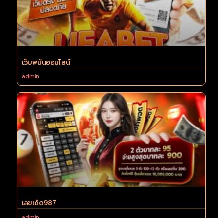
เว็บพนันออนไลน์
admin
เลขเด็ด987
admin