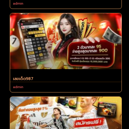
admin
เลขเด็ด987
admin