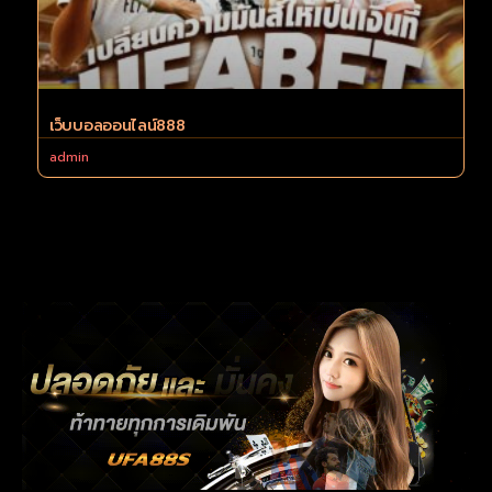
เว็บบอลออนไลน์888
admin