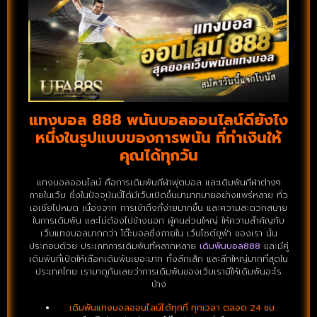
แทงบอล 888 พนันบอลออนไลน์ดียังไง
หนึ่งในรูปแบบของการพนัน ที่ทำเงินให้
คุณได้ทุกวัน
แทงบอลออนไลน์ คือการเดิมพันกีฬาฟุตบอล และเดิมพันกีฬาต่างๆ
ภายในเว็บ ซึ่งในปัจจุบันนี้ได้มีเว็บเปิดขึ้นมามากมายอย่างแพร่หลาย ทั่ว
เอเชียไปหมด เนื่องจาก การเข้าถึงที่ง่ายมากขึ้น และความสะดวกสบาย
ในการเดิมพัน และไม่ต้องไปข้างนอก ผู้คนส่วนใหญ่ ให้ความสำคัญกับ
เว็บแทงบอลมากกว่า โต๊ะบอลซึ่งภายใน เว็บไซต์ยูฟ่า ของเรา นั้น
ประกอบด้วย ประเภทการเดิมพันที่หลากหลาย
เดิมพันบอล888
และมีคู่
เดิมพันที่เปิดให้เลือกเดิมพันเยอะมาก ทั้งลีกเล็ก และลีกใหญ่มากที่สุดใน
ประเทศไทย เรามาดูกันเลยว่าการเดิมพันของเว็บเรามีให้เดิมพันอะไร
บ้าง
เดิมพันแทงบอลออนไลน์ได้ทุกที่ ทุกเวลา ตลอด 24 ชม.