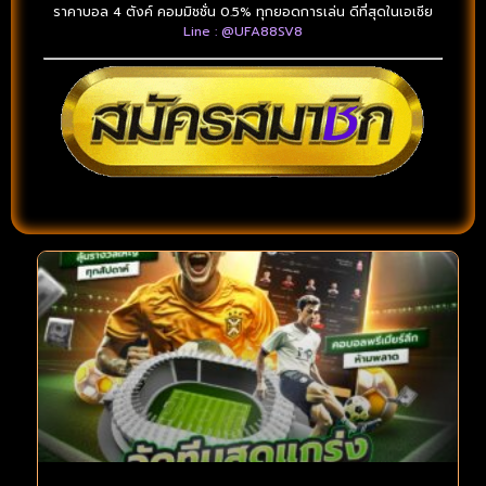
ราคาบอล 4 ตังค์ คอมมิชชั่น 0.5% ทุกยอดการเล่น ดีที่สุดในเอเชีย
Line :
@UFA88SV8