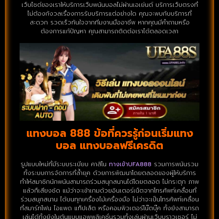
เว็บไซต์ของเราให้บริการเว็บพนันบอลไม่ผ่านเอเย่นต์ บริการเว็บตรงที่
ไม่ต้องกังวลเรื่องการรับบริการแต่อย่างใด คุณจะพบกับบริการที่
สะดวก รวดเร็วทันใจจากทีมงานมืออาชีพ หากคุณมีคำถามหรือ
ต้องการแก้ปัญหา คุณสามารถติดต่อเราได้ตลอดเวลา
แทงบอล 888
ข้อที่ควรรู้ก่อนเริ่มแทง
บอล แทงบอลฟรีเครดิต
รูปแบบใหม่ที่มีระบบระเบียบ คาสิโน
ทางเข้าUFA888
รวมการพนันรวม
ทั้งระบบการจัดการที่ล้ำยุค ด้วยการพัฒนาโดยตลอดของผู้ให้บริการ
ทำให้สมาชิกนักพนันสามารถร่วมสนุกสนานได้โดยตลอด ไม่กระตุก ภาพ
แล้วก็เสียงชัด แม้ว่าจะเข้าเกมด้วยอินเตอร์เน็ตจากโทรศัพท์เคลื่อนที่
ร่วมสนุกสนาน ได้บนทุกเครื่องไม้เครื่องมือ ไม่ว่าจะเป็นโทรศัพท์เคลื่อน
ที่สมาร์ทโฟน ไอแพด แท็ปเล็ต หรือคอมพิวเตอร์โน๊ตบุ๊ค ทั้งยังสามารถ
เล่นได้ทั้งยังในต้นแบบแอพพลิเคชั่นรวมทั้งเล่นผ่านเว็บบราวเซอร์ ไม่