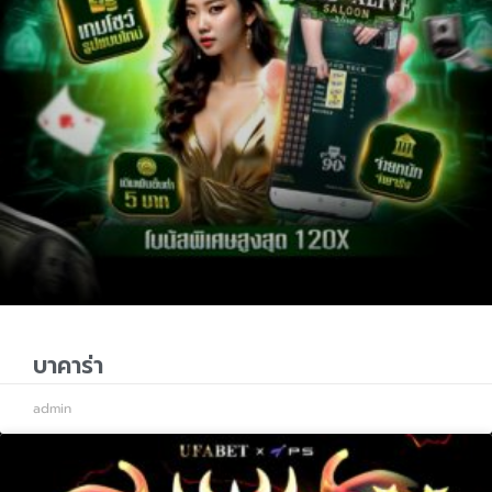
บาคาร่า
admin