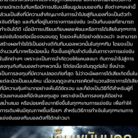
ขายนักเตะในทีมหรือมีการปรับเปลี่ยนรูปแบบของทีม สิ่งต่างๆเหล่านี้
ล้วนเป็นสิ่งที่มีความสำคัญมากในการนำไปฃสู่ทีมบอลที่จะเป็นตัวทำ
เงินดีที่สุด และทีมที่อยู่ในตารางการแข่งขัน จะเป็นทีมบอลที่สามารถ
ทำเงินได้ดี เมื่อมีการเปรียบเทียบผลแพ้ชนะหรือการได้เสียในทุกๆการ
แข่งขันโดยต่อเนื่องจนจบฤดู โดยจะเห็นได้อย่างชัดเจนว่า จะสามารถ
สร้างผลกำไรได้เป็นอย่างดีกับทีมบอลพวกนั้นในทุกๆทีม โดยจะเป็น
จำนวนที่มากหรือน้อยนั้น ก็จะขึ้นอยู่กับลำดับชั้นในตารางการแข่งขัน
ในลีกต่างๆ เพราะจะเป็นการจำกัดวงให้แคบลงมา กับการนำไปสู่การ
ลงทุนกับทีมบอลต่างๆพวกนั้น ได้ต่อเนื่องในฤดูต่อไป ซึ่งน่าจะ
เป็นการลงทุนที่มีความปลอดภัยที่สุด ไม่ว่าจะมีผลการได้เสียเกิดขึ้นใน
แต่ละนัดเป็นแบบไหน เมื่อจบฤดูจะสามารถคิดคำนวณอัตราการได้เสีย
ที่มีความคุ้มค่ามากอย่างเห็นได้ชัดเจน และก็ยังเป็นวิธีที่ดีสำหรับผู้ที่
ร่วมแทงบอลที่มีเงินลงทุนสูง เพราะยังเป็นการลงทุนได้อย่าง
สม่ำเสมอ หรือบ่อยครั้งมากยิ่งขึ้นในทุกๆเกมการแข่งขัน เพื่อทำให้
การเดิมพันมีคุณภาพขึ้นเรื่อยๆ สำหรับวิธีการทำเงินในทุกๆเกมการ
แข่งขันของทีมบอลดังที่ได้กล่าวมา