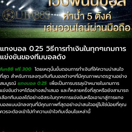
แทงบอล 0.25 วิธีการทำเงินในทุกๆเกมการ
แข่งขันของทีมบอลดัง
fun88 ฟรี 300
โดยเหตุนั้นขั้นตอนการทำเงินที่ให้ความน่าสนใจ
ที่สุด สำหรับการลงทุนกับทีมบอลต่างๆที่มีคุณภาพมาตรฐานอย่าง
สมบูรณ์
แทงบอล 0.25
เพื่อเป็นการบรรลุเป้าหมายในเกมการ
แข่งขันต่างๆได้อย่างสม่ำเสมอ และก็หลายครั้งที่สุดหรือยังสามารถ
เลือกทีมบอลได้อย่างอิสระในทุกๆการแข่งขันหรือเอามาสู่การแทง
บอลแบบนักลงทุนที่มีคุณภาพที่สุดอย่างน่าสนใจอยู่ไม่ใช่น้อยที่คุณ
ควรจะต้องเข้าไปทำความเข้าใจกับเงื่อนไขเหล่านี้