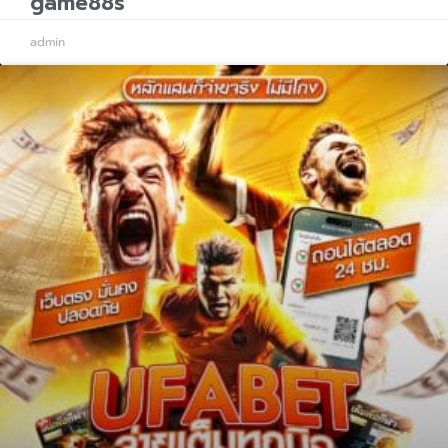
game88s
admin