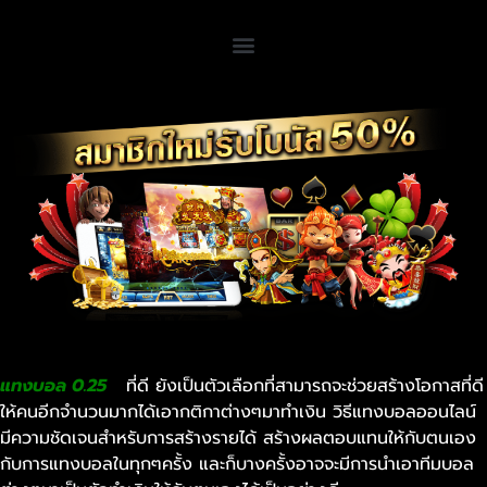
แทงบอล 0.25
ที่ดี ยังเป็นตัวเลือกที่สามารถจะช่วยสร้างโอกาสที่ดี
ให้คนอีกจำนวนมากได้เอากติกาต่างๆมาทำเงิน วิธีแทงบอลออนไลน์
มีความชัดเจนสำหรับการสร้างรายได้ สร้างผลตอบแทนให้กับตนเอง
กับการแทงบอลในทุกๆครั้ง และก็บางครั้งอาจจะมีการนำเอาทีมบอล