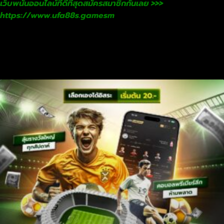
เว็บพนันออนไลน์ที่ดีที่สุดสมัครสมาชิกกันเลย >>>
https://www.ufa88s.gamesm