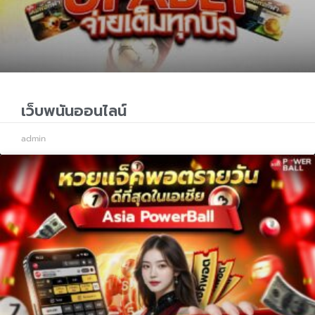
เว็บพนันออนไลน์
admin