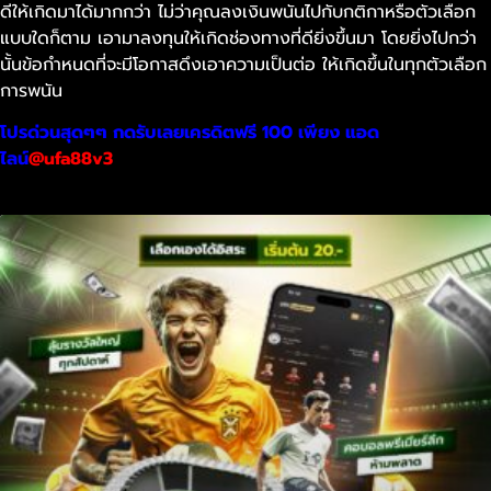
ดีให้เกิดมาได้มากกว่า ไม่ว่าคุณลงเงินพนันไปกับกติกาหรือตัวเลือก
แบบใดก็ตาม เอามาลงทุนให้เกิดช่องทางที่ดียิ่งขึ้นมา โดยยิ่งไปกว่า
นั้นข้อกำหนดที่จะมีโอกาสดึงเอาความเป็นต่อ ให้เกิดขึ้นในทุกตัวเลือก
การพนัน
โปรด่วนสุดๆๆ กดรับเลยเครดิตฟรี 100 เพียง แอด
ไลน์
@ufa88v3