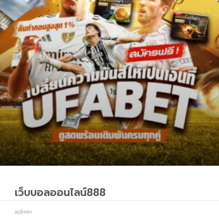
เว็บบอลออนไลน์888
admin