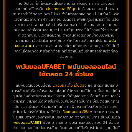
กับเว็บไซต์ที่ดีที่สุดแห่งนี้ได้เลยทันทีเท่าที่ต้องการการ แทงบอล
ออนไลน์ ฟรีเครดิต
เว็บแทงบอล ดีที่สุด
ไม่ต้องฝาก ระบบฝากถอน
สามารถทำได้ตลอดเวลา ไม่มีขั้นต่ำในการฝากและถอน ไม่มีเงื่อนไขหรือ
ไม่จำกัดเวลาในการฝากและถอน เปิดอิสระเพื่อให้คุณสามารถทำอะไรได้
ตลอดเวลา เพราะเราเชื่อว่าบริการตลอด 24 ชั่วโมงจะสามารถตอบ
สนองสมาชิกได้อย่างสมบูรณ์ แบบที่สุด เพราะไม่มีใครจะมีช่วงเวลาที่
สะดวกสบายในเวลาเดียวกัน ต่างคนต่างสมาชิกมีกลุ่มเป้าหมาย
มากมายเราจึงเปิดโอกาสให้เสมอ สำหรับคุณเลือกเล่นได้ตาม
พนัน
บอลUFABET
สะดวกและเหมาะสมที่คุณต้องการ เพราะคุณจะได้เล่นที่
คาสิโนได้อย่างสบายใจอีกด้วย ถือได้ว่าเป็นเว็บจ่ายจริงจ่ายเร็วที่สุด
ด้วยการ
พนันบอลUFABET พนันบอลออนไลน์
ได้ตลอด 24 ชั่วโมง
เล่นพนันในปัจจุบันนี้ง่าย
แทงบอลเต็ง เว็บตรง
และสะดวกสบายกับ
การเลือกใช้บริการในระบบออนไลน์ทำให้หลายคนที่มีความชื่นชอบอยู่เป็น
ทุนเดิมจึงต้องพิจารณาและให้ความสำคัญของการเลือกเว็บแทงบอลให้
สามารถเข้ามาเล่นได้ง่ายขึ้นเพียงแค่มีอุปกรณ์ในการเชื่อมต่อสัญญาณ
อินเตอร์เน็ตและให้ความสำคัญกับการพิจารณาที่จะเลือกใช้ในการเล่น
พนันแต่ละครั้งให้มีโอกาสที่ดีกับ
เว็บแทงบอล ดีที่สุด
ความหลากหลาย
ในรูปแบบต่างๆของการพนันบอลความสะดวกสบายในการเล่นพนันบอล
พนันบอลUFABET
ซึ่งสามารถเข้ามาใช้บริการเล่นได้ตลอด 24 ชั่วโมง
ผ่านระบบออนไลน์กับการเลือกเว็บแทงบอลที่มีบริการได้มาตรฐานเป็นที่