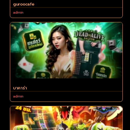
guroocafe
admin
บาคาร่า
admin