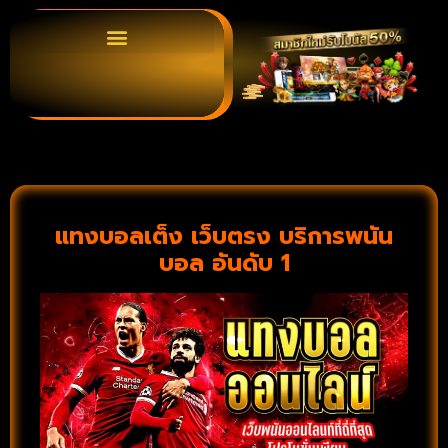
แทงบอลเต็ง เว็บตรง
บริการพนัน
บอล อันดับ 1