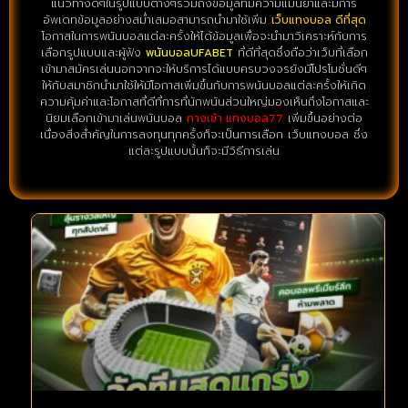
แนวทางดีๆในรูปแบบต่างๆรวมถึงข้อมูลที่มีความแม่นยำและมีการ
อัพเดทข้อมูลอย่างสม่ำเสมอสามารถนำมาใช้เพิ่ม
เว็บแทงบอล ดีที่สุด
โอกาสในการพนันบอลแต่ละครั้งให้ได้ข้อมูลเพื่อจะนำมาวิเคราะห์กับการ
เลือกรูปแบบและผู้ฟัง
พนันบอลUFABET
ที่ดีที่สุดซึ่งถือว่าเว็บที่เลือก
เข้ามาสมัครเล่นนอกจากจะให้บริการได้แบบครบวงจรยังมีโปรโมชั่นดีๆ
ให้กับสมาชิกนำมาใช้ให้มีโอกาสเพิ่มขึ้นกับการพนันบอลแต่ละครั้งให้เกิด
ความคุ้มค่าและโอกาสที่ดีที่การที่นักพนันส่วนใหญ่มองเห็นถึงโอกาสและ
นิยมเลือกเข้ามาเล่นพนันบอล
ทางเข้า แทงบอล77
เพิ่มขึ้นอย่างต่อ
เนื่องสิ่งสำคัญในการลงทุนทุกครั้งก็จะเป็นการเลือก เว็บแทงบอล ซึ่ง
แต่ละรูปแบบนั้นก็จะมีวิธีการเล่น