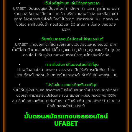
เว็บไซต์ยูฟ่าเบท เล่นได้ทุกที่ทุกเวลา
UFABET เว็บตรงดูแลเป็นอย่างดี ทุกปัญหา ทุกเวลา ทุกคำถาม พนัก
งานคอลเซ็นเตอร์มีความรวดเร็ว จริงใจ และพร้อมช่วยเหลือแนะนำ
ลูกค้า ให้สามารถเล่นได้ลื่นไหลไม่มีสะดุด บริการระดับ VIP ตลอด 24
ชั่วโมง ฝากไม่มีขั้นต่ำ ถอนได้วันละ 2.5 ล้านบาท มั่นคง ปลอดภัย
100%
เว็บพนันบอลออนไลน์ตรงไม่ผ่านเอเย่นต์
UFABET แทงบอลที่ดีที่สุด เมื่อเล่นกับเว็บตรงไม่ผ่านเอเย่นต์ ราคา
น้ำดีที่สุด คืนค่าคอมเต็มไม่มีกั๊ก ทุกแมท ทุกลีก ทุกคู่การแข่งขัน ดูบอล
ออนไลน์ เว็บยูฟ่าเบทภาพคมชัดแม้จะดูบนโทรศัพท์มือถือ
การเดิมพันคาสิโนออนไลน์ที่ดีที่สุด
เว็บพนันออนไลน์ UFABET CASINO เปิดให้บริการเดิมพันกว่า 10
แบรนด์คาสิโนสดชั้นนำ เข้ามาที่นี่มีเกมคาสิโนอื่นๆให้เล่นหลายรูปแบบ
โปรโมชั่น แจกเครดิตฟรีมากที่สุด
วันนี้เว็บยูฟ่าเบทแจกเครดิตฟรี โปรโมชั่นสมาชิกใหม่และสมาชิกปัจจุบัน
ของเรา สามารถรับโปรได้เลย เช่น สมาชิกใหม่รับเครดิตฟรี 100%
สมาชิกที่จะชวนเพื่อนมาเล่นกับเรา ก็รับเงินเพิ่ม และ UFABET เว็บตรง
ยังคืนยอดเสียเป็นประจำ
ขั้นตอนสมัครแทงบอลออนไลน์
UFABET