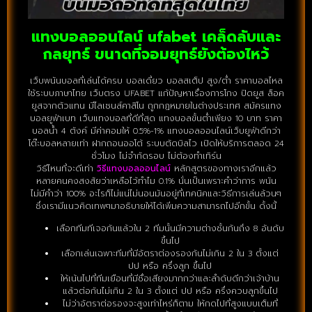
แทงบอลออนไลน์ ufabet เคล็ดลับและ
กลยุทธ์ ขนาดที่จอมยุทธ์ยังต้องไหว้
เว็บพนันบอลที่เล่นได้ครบ บอลเดี่ยว บอลสเต็ป สูง/ต่ำ ราคาบอลไหล
ใช้ระบบภาษาไทย เว็บตรง UFABET แก้ปัญหาเรื่องการโกง ปิดยูส ล็อค
ยูสจากตัวแทน มีไลเซนส์คาสิโน ถูกกฏหมายในต่างประเทศ สมัครแทง
บอลยูฟ่าเบท เว็บแทงบอลที่ดีที่สุด แทงบอลขั้นต่ำเพียง 10 บาท ราคา
บอลน้ำ 4 ตังค์ มีค่าคอมให้ 0.5%-1% แทงบอลออนไลน์เว็บยูฟ่าดีกว่า
โต๊ะบอลหลายเท่า ฝากถอนออโต้ ระบบตัดบิลไว เปิดให้บริการตลอด 24
ชั่วโมง ไม่จำกัดรอบ ไม่ต้องทำเทิร์น
วิธีไหนที่จะดีเท่า
วิธีแทงบอลออนไลน์
หลักสูตรของทางเราอีกแล้ว
หลายคนคงสงสัยว่าเหลือไว้ทำไม 0.1% นั่นเป็นเพราะคำว่าการ พนัน
ไม่มีคำว่า 100% อะไรก็ไม่แน่ไม่นอนมันอยู่ที่เทคนิคและวิธีการเล่นล้วนๆ
ซึ่งเรามีแนวคิดเทพๆมาอธิบายให้ได้เพิ่มความสามารถไปอีกขั้น ดั้งนี้
เลือกทีมทีเจอกันแล้วใน 2 ทีมนั้นมีความต่างชั้นกันถึง 8 อันดับ
ขึ้นไป
เลือกเล่นเฉพาะทีมที่มีอัตราต่องรองกันไม่เกิน 2 ใน 3 ตั้งแต่
ปป หรือ ครึ่งลูก ขึ้นไป
ให้เน้นไปที่ทีมเยือนที่มีชื่อเสียงมากกว่าและลำดับดีกว่าเจ้าบ้าน
แล้วต่อกันไม่เกิน 2 ใน 3 ตั้งแต่ ปป หรือ ครึ่งควบลูกขึ้นไป
ไม่ว่าอัตราต่อรองจะสูงเท่าไหร่ก็ตาม ให้กดไปที่สูงแบบเต็มที่