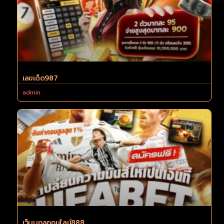
เลขเด็ด987
admin
เว็บบอลออนไลน์888