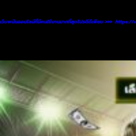
เว็บพนันออนไลน์ที่มีคนใช้งานมากที่สุดโปรดีดีเพียบ >>>
https:/