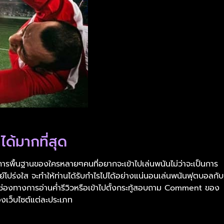
ด้มากที่สุด
รพื้นฐานของใครหลายๆคนที่อยากจะเข้าไปเล่นพนันไม่ว่าจะเป็นการ
ย์โปร่งใส จะทำให้ท่านได้รับกำไรไปได้อย่างแน่นอนเล่นพนันฟุตบอลกับ
ต่ช่องทางการอ่านค่ำรีวิวหรือเข้าไปตั้งกระทู้สอบถาม Comment ของ
องเว็บไซต์แต่ละประเภท