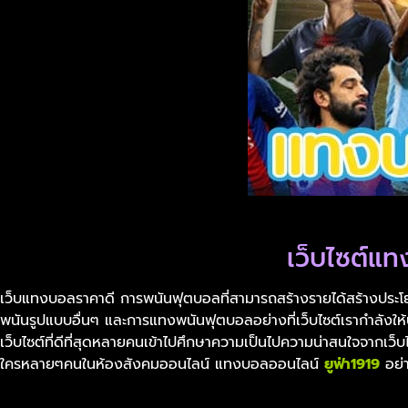
เว็บไซต์แท
เว็บแทงบอลราคาดี การพนันฟุตบอลที่สามารถสร้างรายได้สร้างประโ
พนันรูปแบบอื่นๆ และการแทงพนันฟุตบอลอย่างที่เว็บไซต์เรากำลังให้บร
เว็บไซต์ที่ดีที่สุดหลายคนเข้าไปศึกษาความเป็นไปความน่าสนใจจากเว
ใครหลายๆคนในห้องสังคมออนไลน์ แทงบอลออนไลน์
ยูฟ่า1919
อย่า