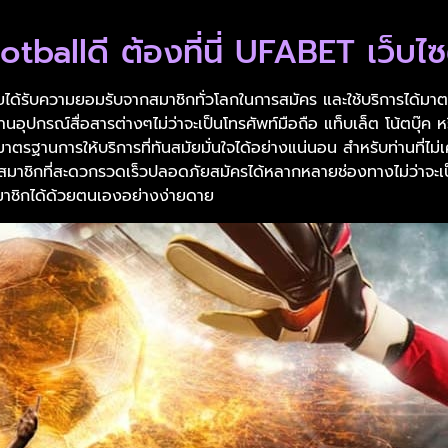
otballดี ต้องที่นี่ UFABET เว็บไ
สมัยได้รับความยอมรับจากสมาชิกทั่วโลกในการสมัคร และใช้บริการได
นอุปกรณ์สื่อสารต่างๆไม่ว่าจะเป็นโทรศัพท์มือถือ แท็บเล็ต โน้ตบุ๊ค 
ตรฐานการให้บริการที่ทันสมัยมั่นใจได้อย่างแน่นอน สำหรับท่านที่ไม
ัครสมาชิกที่สะดวกรวดเร็วปลอดภัยสมัครได้หลากหลายช่องทางไม่ว่าจะ
าชิกได้ด้วยตนเองอย่างง่ายดาย