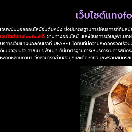
เว็บไซต์แทงfo
เว็บพนันบอลออนไลน์อันดับหนึ่ง ซึ่งมีมาตรฐานการให้บริการที่ทัน
เว็บไซต์แทงfootballดี
ผ่านทางออนไลน์ เและใช้บริการเว็บยูฟ่าเบทผ่า
บริการเว็บแทงบอลกับเราที่ UFABET ได้ทันทีมีความสะดวกรวดเร็วมีมา
ก็ในปัจจุบันไว้ คาสิโน ยูฟ่าเบท ก็มีมาตรฐานการให้บริการในการสม
หลากหลายภาษา จึงสามารถอ่านข้อมูลและศึกษาข้อมูลพร้อมสมัครสม