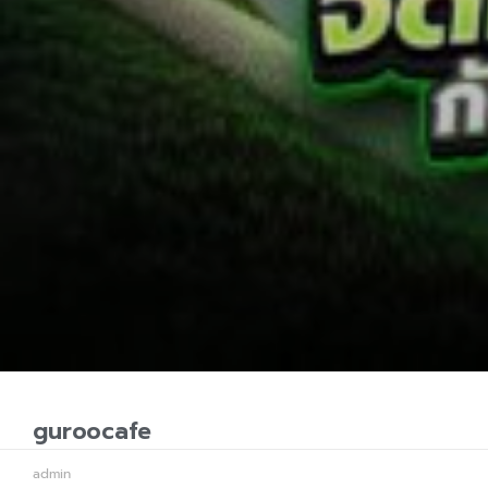
guroocafe
admin