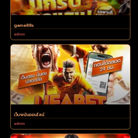
game88s
admin
เว็บพนันออนไลน์
admin