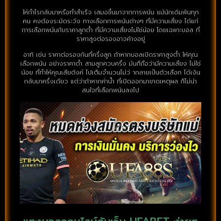
ให้กำไรกลับมาหรือทำสำเร็จ เสมอขึ้นมาจากการพนัน แม้นักเดิมพันทุก
คน คงต้องระมัดระวัง ทางเลือกการพนันต่างๆ ที่มีความเสี่ยง ได้แก่
การเลือกพนันกับราคาลูกต่ำ ที่มีความเสี่ยงไม่ใช่น้อย โดยเฉพาะบอล ที่
ราคาสูงต่อรองอาจค้างอยู่
อาทิ เช่น ราคาต่อรองกันที่ครึ่งลูก ถ้าหากบอลเปิดราคาสูงต่ำ ให้คุณ
เลือกพนัน อย่างราคาต่ำ สามลูกควบครึ่ง มันก็ถือว่ามีความเสี่ยง ไม่ใช่
น้อย ที่ทำให้คุณเสียตังค์ ไปเต็มจำนวนไม่ว่ ากลายเป็นตัวเลือก ได้เงิน
กลับมาครึ่งเดียว แต่ว่าถ้าหากค่าน้ำ ที่เปิดออกมาขาดเหตุผล ก็ไม่น่า
สนใจที่เลือกพนันลงไป