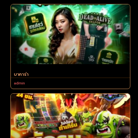
บาคาร่า
admin