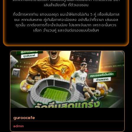
เล่นลำเอียงทีม ที่ตัวเองชอบ
ทั้งนี้การหากท่าน แทงบอลชุด แนะนำให้แทงไม่เกิน 5 คู่ เพื่อเพิ่มโอกาส
ชนะ หากเล่นหลาย คู่เกินโอกาศจะน้อยลง อย่าลืมว่าที่เรามา เล่นบอล
ชุดนั้น เราต้องการที่จะนำเงินน้อย ไปแลกเงินมาก เพราะฉะนั้นควร
เลือก จำนวนคู่ และเงินต่อรองแบบใจเย็นๆ
guroocafe
admin