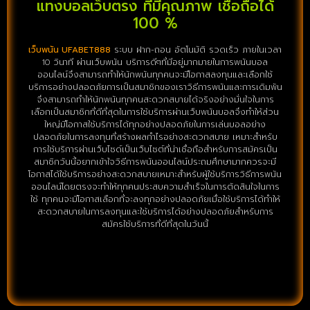
แทงบอลเว็บตรง ที่มีคุณภาพ เชื่อถือได้
100 %
เว็บพนัน UFABET888
ระบบ ฝาก-ถอน อัตโนมัติ รวดเร็ว ภายในเวลา
10 วินาที ผ่านเว็บพนัน บริการดีๆที่มีอยู่มากมายในการพนันบอล
ออนไลน์จึงสามารถทำให้นักพนันทุกคนจะมีโอกาสลงทุนและเลือกใช้
บริการอย่างปลอดภัยการเป็นสมาชิกของเราวิธีการพนันและการเดิมพัน
จึงสามารถทำให้นักพนันทุกคนสะดวกสบายได้จริงอย่างมั่นใจในการ
เลือกเป็นสมาชิกที่ดีที่สุดในการใช้บริการผ่านเว็บพนันบอลจึงทำให้ส่วน
ใหญ่มีโอกาสใช้บริการได้ทุกอย่างปลอดภัยในการเล่นบอลอย่าง
ปลอดภัยในการลงทุนที่สร้างผลกำไรอย่างสะดวกสบาย เหมาะสำหรับ
การใช้บริการผ่านเว็บไซด์เป็นเว็บไซต์ที่น่าเชื่อถือสำหรับการสมัครเป็น
สมาชิกวันนี้อยากเข้าใจวิธีการพนันออนไลน์ประถมศึกษามากควรจะมี
โอกาสได้ใช้บริการอย่างสะดวกสบายเหมาะสำหรับผู้ใช้บริการวิธีการพนัน
ออนไลน์โดยตรงจะทำให้ทุกคนประสบความสำเร็จในการตัดสินใจในการ
ใช้ ทุกคนจะมีโอกาสเลือกที่จะลงทุกอย่างปลอดภัยเมื่อใช้บริการได้ทำให้
สะดวกสบายในการลงทุนและใช้บริการได้อย่างปลอดภัยสำหรับการ
สมัครใช้บริการที่ดีที่สุดในวันนี้