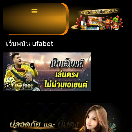
เว็บพนัน ufabet