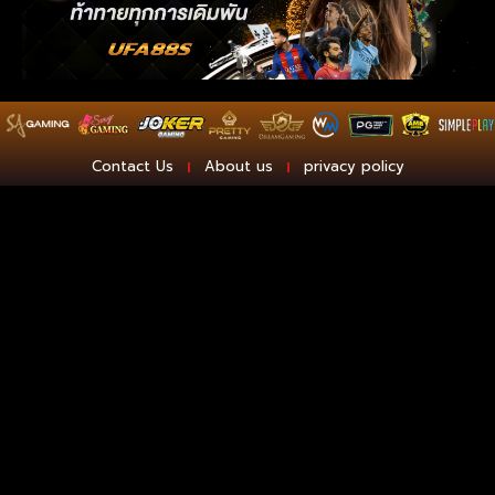
Contact Us
About us
privacy policy