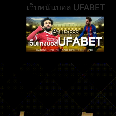
เว็บพนันบอล UFABET