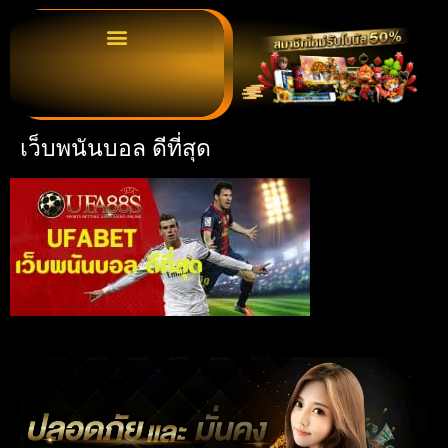
เว็บพนันบอล ดีที่สุด