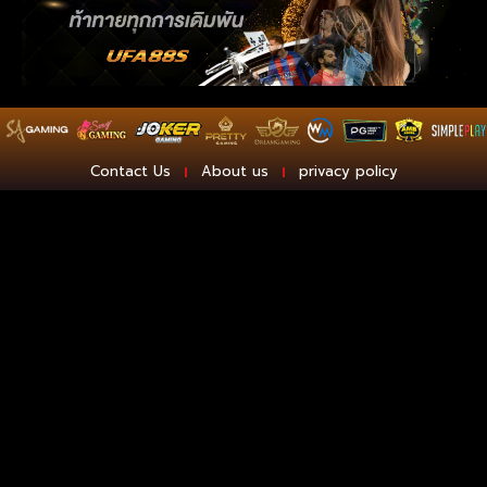
Contact Us
About us
privacy policy