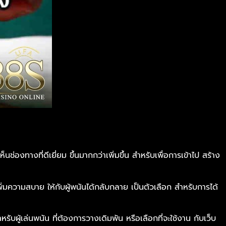
นช่องทางที่ดีเยี่ยม ขึ้นมากกว่าเพิ่มขึ้น สำหรับเพื่อการเข้าไป สร้าง
เพิ่มความสบาย ให้กับผู้พนันได้กลับกลาย เป็นตัวเลือก สำหรับการได้
หรับผู้เล่นพนัน ที่ต้องการวางเดิมพัน หรือเลือกที่จะใช้งาน กับเว็บ