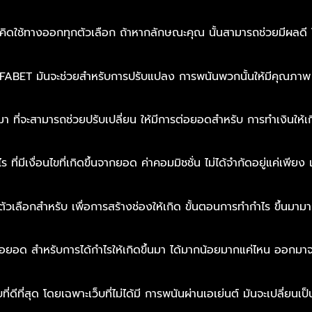
่าคุณคิดใช้ทางออกทุกตัวเลือก ถ้าหากลักษณะคุณ นั้นสามารถช่วยมีผลดี 
ับ UFABET มันจะช่วยสำหรับการปรับแปลง การพนันพวกนั้นให้มีคุณภาพ
ืนมา ที่จะสามารถช่วยปรับเปลี่ยน ให้มีการต่อยอดสำหรับ การทำเงินให้เกิ
 ที่มีเงื่อนไขที่เกิดขึ้นจากยอด ค่าคอมมิชชั่น ไม่ได้จำกัดอยู่แค่เพี
ตัวเลือกสำหรับ เพื่อการสร้างช่องให้เกิด ขั้นตอนการทำกำไร ขึ้นมามา
ยอด สำหรับการได้กำไรให้เกิดขึ้นมา ได้มากน้อยมากแค่ไหน ออกมาจากเร
ดีที่สุด โดยเฉพาะเว็บที่ไม่ได้มี การพนันผ่านเอเย่นต์ มันจะเปลี่ยนเป็