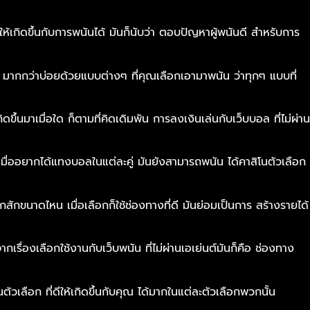
ให้เกิดขึ้นกับการพนันได้ มันก็นับว่า ตอบปัญหาผู้พนันดี สำหรับการ
 มากกว่าบ่อยด้วยแบบต่างๆ ที่คุณเลือกเอามาพนัน ว่าทุกๆ แบบที่
ดขึ้นมาเมื่อใด ก็ตามที่คิดเดิมพัน การลงเงินเล่นกับเว็บบอล ที่ไม่ผ่าน
ยง เมื่ออยากได้แทงบอลในแต่ละคู่ มันยังสามารถพนัน ได้คาสิโนตัวเลือก
กสักขนาดไหน เมื่อเลือกก็ใช้ช่องทางที่ดี มันย่อมเป็นการ สร้างรายได้
ื่องเลือกใช้งานกับเว็บพนัน ที่ไม่ผ่านเอเย่นต์มันก็คือ ช่องทาง
นตัวเลือก ที่ดีให้เกิดขึ้นกับคุณ ได้มากในแต่ละตัวเลือกพวกนั้น