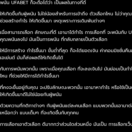
พนัน UFABET ก็จะถือได้ว่า เป็นผลในทางที่ดี
ให้เกิดขึ้นกับผู้พนัน ไม่ใช่น้อยสำหรับการเข้าถึง ตัวเลือกไหน ไม่ว
ช่วยสร้างกำไร ให้เกิดขึ้นมา เหตุเพราะการเดิมพันต่างๆ
เมื่อสามารถเลือก ลักษณะที่ดี เอามาได้กำไร การเลือกที่ จะพนันก
คุณพนันลงไป มันเป็นการพนัน ที่กลับกลายเป็นตัวเลือก
ให้มีการสร้าง กำไรขึ้นมา ขั้นต่ำที่สุด ก็จะได้ยอดเงิน ค่าคอมมิชชั่นค
เอเย่นต์ มันก็ส่งผลดีให้เกิดขึ้นได้
กับการพนันพวกนั้น เพราะเมื่อคุณเลือก ที่จะลงเงินไป มันย่อมเป็นกำไร
ไหน ที่ช่วยให้มีการได้กำไรขึ้นมา
ที่คงจะขึ้นอยู่กับคุณ จะปรับลักษณะพวกนั้น เอามาหากำไร หรือใช้เป็น
ให้เกิดขึ้นมาดีไม่ใช่น้อยกับผู้พนัน
ด้วยความที่กติกาต่างๆ กับผู้พนันแต่ละคนเลือก แบบพวกนั้นเอามาต่อ
เหนือกว่า แบบเต็มๆ ที่จะเกิดขึ้นกับทุกคน
การเลือกเอาตัวเลือก ดีมากกว่าส่วนใดส่วนหนึ่ง มันเป็น การเลือกเว็บที่