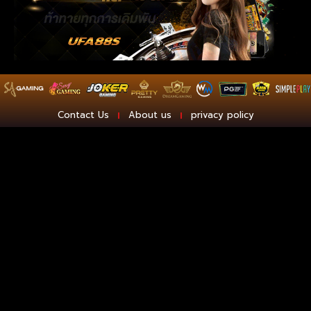
Contact Us
About us
privacy policy