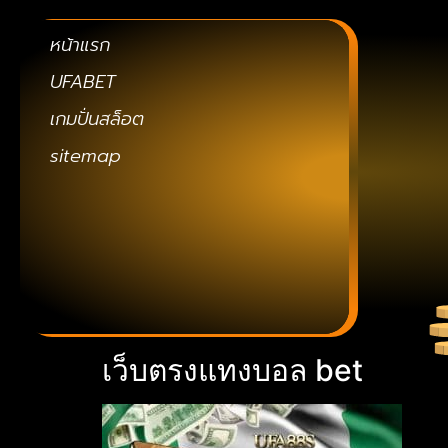
หน้าแรก
UFABET
เกมปั่นสล็อต
sitemap
เว็บตรงแทงบอล bet