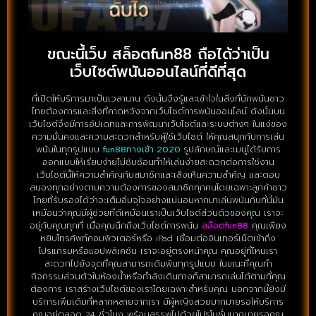
ขณะนี้เว็บ สล็อตfun88 ถือได้ว่าเป็น
เว็บไซต์พนันออนไลน์ที่ดีที่สุด
ที่เปิดให้บริการมาเป็นเวลานาน ดังนั้นจึงรู้และเข้าใจในสิ่งที่นักพนันชาว
ไทยต้องการและสิ่งที่คาดหวังจากเว็บไซต์การพนันออนไลน์ ดังนั้นบน
เว็บไซต์จึงมีการอัปเดทและการพัฒนาเว็บไซต์และระบบต่างๆ ในแง่ของ
ความมั่นคงและความสะดวกสำหรับผู้ใช้เว็บไซต์ ให้คุณสนุกกับการเล่น
พนันในทุกรูปแบบ
fun88ทางเข้า 2020
รูปลักษณ์และเมนูได้รับการ
ออกแบบให้เรียบง่ายไม่ซับซ้อนทำให้เล่นง่ายสะดวกต่อการใช้งาน
เว็บไซต์นี้ให้ความสำคัญกับสมาชิกและเล็งเห็นความสำคัญ และตอบ
สนองทุกอย่างตามความต้องการของสมาชิกทุกคนโดยเฉพาะลูกค้าชาว
ไทยที่รับรองได้ว่าจะเต็มอิ่มจุใจอย่างแน่นอนหากมาเล่นพนันกับที่นี่มัน
เหมือนว่าคุณมีผู้ช่วยที่ดีเหมือนเราเป็นเว็บไซต์ส่วนตัวของคุณ เราจะ
อยู่กับคุณทุกที่ เมื่อคุณนึกถึงเว็บไซต์การพนัน
สล็อตfun88
คุณเพียง
หยิบโทรศัพท์คอมพิวเตอร์หรือ iPad เชื่อมต่ออินเทอร์เน็ตเข้าถึง
โปรแกรมหรือแอปพลิเคชัน เราจะอยู่ตรงหน้าคุณ คุณอยู่ที่ไหนเรา
สะดวกไปยังจุดที่คุณสามารถเดิมพันทุกรูปแบบ ในขณะที่คุณทำ
กิจกรรมส่วนตัวในห้องน้ำหรือกำลังเดินทางก็สามารถเล่นได้ตามที่คุณ
ต้องการ เราสร้างเว็บไซต์ของเราโดยเฉพาะสำหรับคุณ นอกจากนี้ยังมี
บริการเพิ่มเติมที่หลากหลายจากเรา มีผู้หญิงสวยมากมายรอให้บริการ
คุณอยู่ตลอด 24 ชั่วโมง พร้อมสรรพไปด้วยโปรโมชั่นมากมายรอคุณ