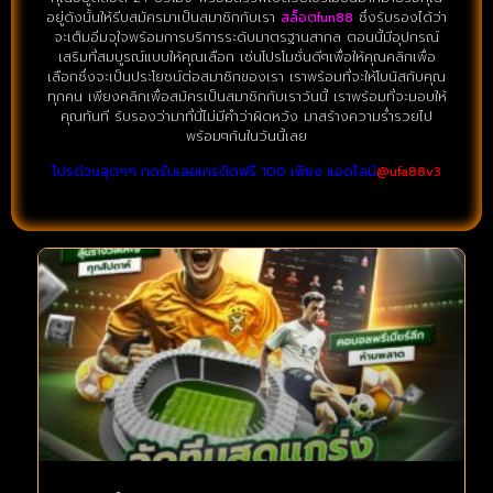
อยู่ดังนั้นให้รีบสมัครมาเป็นสมาชิกกับเรา
สล็อตfun88
ซึ่งรับรองได้ว่า
จะเต็มอิ่มจุใจพร้อมการบริการระดับมาตรฐานสากล ตอนนี้มีอุปกรณ์
เสริมที่สมบูรณ์แบบให้คุณเลือก เช่นโปรโมชั่นดีๆเพื่อให้คุณคลิกเพื่อ
เลือกซึ่งจะเป็นประโยชน์ต่อสมาชิกของเรา เราพร้อมที่จะให้โบนัสกับคุณ
ทุกคน เพียงคลิกเพื่อสมัครเป็นสมาชิกกับเราวันนี้ เราพร้อมที่จะมอบให้
คุณทันที รับรองว่ามาที่นี่ไม่มีคำว่าผิดหวัง มาสร้างความร่ำรวยไป
พร้อมๆกันในวันนี้เลย
โปรด่วนสุดๆๆ กดรับเลยเครดิตฟรี 100 เพียง แอดไลน์
@ufa88v3