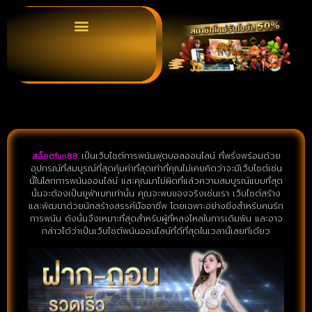
สล็อตfun88
เป็นเว็บไซต์การพนันฟุตบอลออนไลน์ ที่พรั่งพร้อมด้วย
อุปกรณ์ที่สมบูรณ์ที่สุดคุ้มค่าที่สุดเท่าที่คุณไม่เคยคิดว่าจะมีเว็บไซต์เช่น
นี้ในโลกการพนันออนไลน์ และคุณมาไม่ผิดที่แล้วความสมบูรณ์แบบที่สุด
นั้นจะต้องเป็นยูฟ่าเบทเท่านั้น คุณจะพบของจริงเช่นเรา เว็บไซต์สร้าง
และพัฒนาด้วยนักสร้างสรรค์มืออาชีพ โดยเฉพาะอย่างยิ่งสำหรับคนรัก
การพนัน ดังนั้นจึงเหมาะที่สุดสำหรับผู้ที่หลงไหลในการเดิมพัน และอาจ
กล่าวได้ว่าเป็นเว็บไซต์พนันออนไลน์ที่ดีที่สุดในเวลานี้เลยทีเดียว