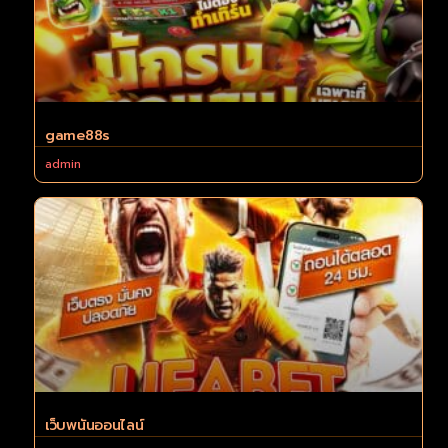
game88s
admin
เว็บพนันออนไลน์