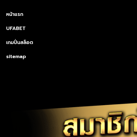
หน้าแรก
UFABET
เกมปั่นสล็อต
sitemap