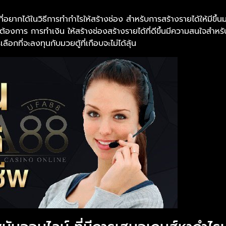
ี่อยากได้ในวิธีการทำกำไรให้สร้างช่อง สำหรับการสร้างรายได้ให้มีขึ้นมา
ต้องการ การทำเงิน ให้สร้างช่องสร้างรายได้ที่ดีขึ้นมีความสนใจสำหร
อกที่จะลงทุนกับมวยตู้ที่เกือบจะไม่ได้ลุ้น