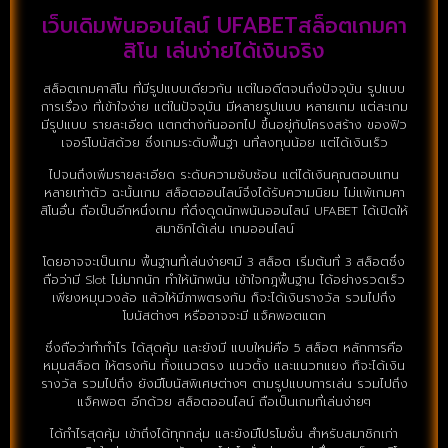
เว็บเดิมพันออนไลน์ UFABETสล็อตเกมคา
สิโน เล่นง่ายได้เงินจริง
สล็อตเกมคาสิโน ที่มีรูปแบบเดียวกัน แต่ในอดีตจนถึงปัจจุบัน รูปแบบ
การเรื่อง ที่เข้าใจง่าย แต่ในปัจจุบัน มีหลายรูปแบบ หลายเกม แต่ละเกม
มีรูปแบบ รายละเอียด แตกต่างกันออกไป ขึ้นอยู่กับโครงสร้าง ของฟิว
เจอร์โบนัสด้วย ซึ่งเกมระดับพื้นฐา นที่ลงทุนน้อย แต่ได้เงินเร็ว
ไปจนถึงเพิ่มรายละเอียด ระดับความซับซ้อน แต่ได้เงินคุณตอบแทน
หลายเท่าตัว ฉะนั้นเกม สล็อตออนไลน์จึงได้รับความนิยม ไม่แพ้เกมคา
สิโนอื่น ถือเป็นอีกหนึ่งเกม ที่ดึงดูดนักพนันออนไลน์ UFABET ได้เปิดให้
สมาชิกได้เล่น เกมออนไลน์
โดยอาจจะเป็นเกม พื้นฐานที่เล่นง่ายๆมี 3 สล็อต เริ่มต้นที่ 3 สล็อตซึ่ง
ถือว่ามี Slot ไม่มากนัก ทำให้นักพนัน เข้าใจกฎพื้นฐาน ได้อย่างรวดเร็ว
เพียงหมุนวงล้อ แล้วให้มีภาพตรงกัน ก็จะได้เงินรางวัล รวมไปถึง
โบนัสต่างๆ หรืออาจจะมี แจ็คพอตแตก
ซึ่งถือว่าทำกำไร ได้สุดคุ้ม และยังมี แบบใหม่คือ 5 สล็อต หลักการคือ
หมุนสล็อต ให้ตรงกัน ทั้งแนวตรง แนวตั้ง และแนวทแยง ก็จะได้เงิน
รางวัล รวมไปถึง ยังมีโบนัสพิเศษต่างๆ ตามรูปแบบการเล่น รวมไปถึง
แจ็คพอต อีกด้วย สล็อตออนไลน์ ถือเป็นเกมที่เล่นง่ายๆ
ได้กำไรสุดคุ้ม เข้าถึงได้ทุกกลุ่ม และยังมีโปรโมชั่น สำหรับสมาชิกเก่า