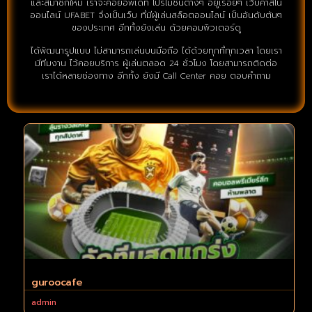
และสมาชิกใหม่ เราจะคอยอัพเดท โปรโมชั่นต่างๆ อยู่เรื่อยๆ เว็บคาสิโน
ออนไลน์ UFABET จึงเป็นเว็บ ที่มีผู้เล่นสล็อตออนไลน์ เป็นอันดับต้นๆ
ของประเทศ อีกทั้งยังเล่น ด้วยคอมพิวเตอร์ดู
ได้พัฒนารูปแบบ ไม่สามารถเล่นบนมือถือ ได้ด้วยทุกที่ทุกเวลา โดยเรา
มีทีมงาน ไว้คอยบริการ ผู้เล่นตลอด 24 ชั่วโมง โดยสามารถติดต่อ
เราได้หลายช่องทาง อีกทั้ง ยังมี Call Center คอย ตอบคำถาม
guroocafe
admin