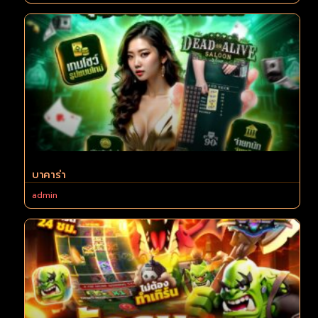
บาคาร่า
admin