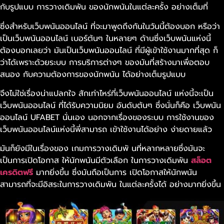
กับรูปแบบ การวางเดิมพัน ของนักพนันในแต่ละครั้ง อย่างเต็มที่
ซึ่งสำหรับเว็บพนันออนไลน์ ที่จะมาพูดถึงกันในวันนี้ต้องบอก หรือว่า
เป็นเว็บพนันออนไลน์ เบอร์ต้นๆ ในหลายๆ ด้านซึ่งเว็บพนันแห่งนี้
ต้องบอกเลยว่า มันเป็นเว็บพนันออนไลน์ ที่มีผู้เข้าใช้งานมากที่สุด ก็
ว่าได้เพราะด้วยระบบ การบริการต่างๆ ของมันที่สร้างมาเพื่อตอบ
สนอง กับความต้องการของนักพนัน ได้อย่างเต็มรูปแบบ
จึงไม่ใช่เรื่องน่าแปลกใจ สักเท่าไหร่ที่เว็บพนันออนไลน์ แห่งนี้จะเป็น
เว็บพนันออนไลน์ ที่ได้รับความนิยม อันดับต้นๆ ซึ่งนั่นก็คือ เว็บพนัน
ออนไลน์ UFABET นั่นเอง นอกจากเรื่องของระบบ การใช้งานของ
เว็บพนันออนไลน์แห่งนี้พี่สามารถ เข้าใช้งานได้อย่าง ง่ายดายแล้ว
มันก็ยังมีในเรื่องของ เกมการวางเดิมพั นที่หลากหลายซึ่งมันจะ
เป็นการเปิดโอกาส ให้นักพนันมีตัวเลือก ในการวางเดิมพัน
สล็อต
เครดิตฟรี
มากยิ่งขึ้น ซึ่งมันถือเป็นการ เปิดโอกาสให้นักพนัน
สามารถที่จะมีอิสระในการวางเดิมพัน ในแต่ละครั้งได้ อย่างมากยิ่งขึ้น