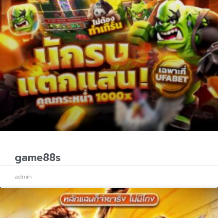
game88s
admin