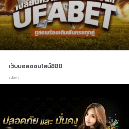
เว็บบอลออนไลน์888
admin