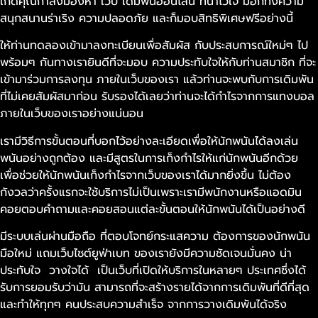
เกิดคุณกำลังมองหา เว็บ เดิมพันออนไลน์ ที่น่าไว้ใจ มีอีกทั้งความ
สนุกสนานร่าเริง ความปลอดภัย และก็มอบสิทธิพิเศษฟรีอย่างนี้
ให้ท่านทดลองเข้ามาลงทะเบียนเพื่อสัมผัส กับประสบการณ์ใหม่ๆ ไป
พร้อมๆ กันทางเรายินดีที่จะมอบ ความประทับใจให้กับท่านสมาชิก ที่จะ
เข้ามาร่วมการลงทุน ภายในเว็บของเรา แล้วท่านจะพบกับการเดิมพัน
ที่ไม่เคยสัมผัสมาก่อน รับรองได้เลยว่าท่านจะได้กำไรจากการแทงบอล
ภายในเว็บของเราอย่างแน่นอน
เรามีวิธีการขั้นตอนที่บอกไว้อย่างละเอียดเพื่อให้นักพนันได้ลงเล่น
พนันอย่างถูกต้อง และมีสูตรในการเก็งกำไรให้แก่นักพนันอีกด้วย
เพื่อช่วยให้นักพนันเก็งกำไรจากเว็บของเราได้มากยิ่งขึ้น ไม่ต้อง
กังวลว่าครั้งแรกจะใช้บริการไม่เป็นเพราะเรามีพนักงานหรือแอดมิน
คอยตอบคำถามและคอยสอนแต่ละขั้นตอนให้นักพนันได้เป็นอย่างดี
มีระบบเล่นผ่านมือถือ ที่ตอบโจทย์กระแสความ ต้องการของนักพนัน
มือใหม่ แถมเว็บไซต์ยูฟ่าเบท ของเรายังมีความชัดเจนมั่นคง น่า
ประทับใจ วางใจได้ เป็นเว็บที่เปิดให้บริการในหลายๆ ประเทศซึ่งได้
รับการยอมรับว่ามัน สามารถที่จะสร้างรายได้จากการเดิมพันที่ดีที่สุด
และทำให้ทุกๆ คนประสบความสำเร็จ จากการวางเดิมพันได้จริง