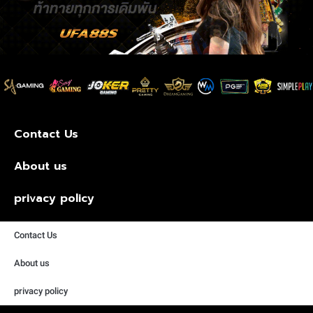
Contact Us
About us
privacy policy
Contact Us
About us
privacy policy