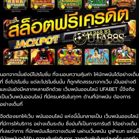
นอกจากนั้นยังมีโปรโมชั่น ที่จะมอบความคุ้มค่า ให้นักพนันได้อย่างเต็ม
ที่ ซึ่งโปรโมชั่น แต่ละโปรโมชั่นนั้น ก็ถูกคัดสรรมาจากเว็บ เป็นอย่างดี
และมันยังมีหลากหลายอีกด้วย เว็บพนันออนไลน์ UFABET นี้จึงถือ
เป็นเว็บพนันออนไลน์ ที่มีครบครันในทุกๆ ด้านที่นักพนัน ต้องการ
อย่างเต็มที่
จึงต้องยกให้เว็บ พนันออนไลน์ แห่งนี้นั้นกลายเป็น เว็บพนันออนไลน์
ที่มีการให้บริการ อย่างเต็มระดับ ซึ่งมันก็เป็นการการันตี ได้อย่างเต็ม
ที่เลยว่าการ ที่นักพนันเลือกวางเดิมพั นผ่านเว็บพนัน ยูฟ่าเบท แห่งนี้
มีนักพนันจะได้รับ ความคุ้มค่ากับการ วางเดิมพันในแต่ละครั้ง มากยิ่ง