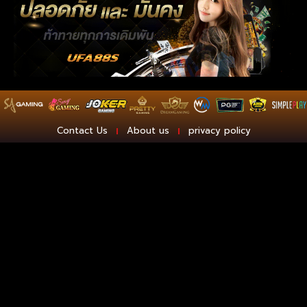
Contact Us
About us
privacy policy