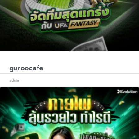
guroocafe
admin