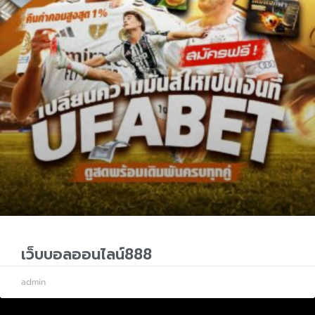
เว็บบอลออนไลน์888
admin