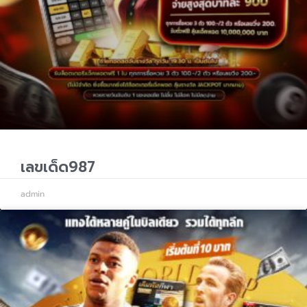
เลขเด็ด987
admin