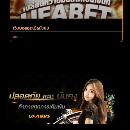
เว็บบอลออนไลน์888
admin