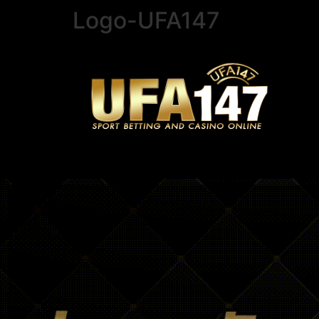
Logo-UFA147