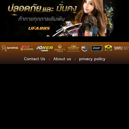
Contact Us
About us
privacy policy