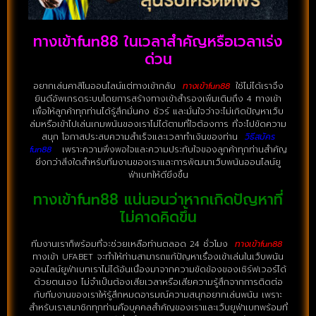
ทางเข้าfun88 ในเวลาสำคัญหรือเวลาเร่ง
ด่วน
อยากเล่นคาสิโนออนไลน์แต่ทางเข้ากลับ
ทางเข้าfun88
ใช้ไม่ได้เราจึง
ยินดีอัพเกรดระบบโดยการสร้างทางเข้าสำรองเพิ่มเติมถึง 4 ทางเข้า
เพื่อให้ลูกค้าทุกท่านได้รู้สึกมั่นคง ชัวร์ และมั่นใจว่าจะไม่เกิดปัญหาเว็บ
ล่มหรือเข้าไปเล่นเกมพนันของเราไม่ได้ตามที่ใจต้องการ ที่จะไปขัดความ
สนุก โอกาสประสบความสำเร็จและเวลาทำเงินของท่าน
วิธีสมัคร
fun88
เพราะความพึงพอใจและความประทับใจของลูกค้าทุกท่านสำคัญ
ยิ่งกว่าสิ่งใดสำหรับทีมงานของเราและการพัฒนาเว็บพนันออนไลน์ยู
ฟ่าเบทให้ดียิ่งขึ้น
ทางเข้าfun88 แน่นอนว่าหากเกิดปัญหาที่
ไม่คาดคิดขึ้น
ทีมงานเราก็พร้อมที่จะช่วยเหลือท่านตลอด 24 ชั่วโมง
ทางเข้าfun88
ทางเข้า UFABET จะทำให้ท่านสามารถแก้ปัญหาเรื่องเข้าเล่นในเว็บพนัน
ออนไลน์ยูฟ่าเบทเราไม่ได้อันเนื่องมาจากความขัดข้องของเซิร์ฟเวอร์ได้
ด้วยตนเอง ไม่จำเป็นต้องเสียเวลาหรือเสียความรู้สึกจากการติดต่อ
กับทีมงานของเราให้รู้สึกหมดอารมณ์ความสนุกอยากเล่นพนัน เพราะ
สำหรับเราสมาชิกทุกท่านคือบุคคลสำคัญของเราและเว็บยูฟ่าเบทพร้อมที่