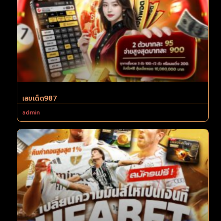
เลขเด็ด987
admin