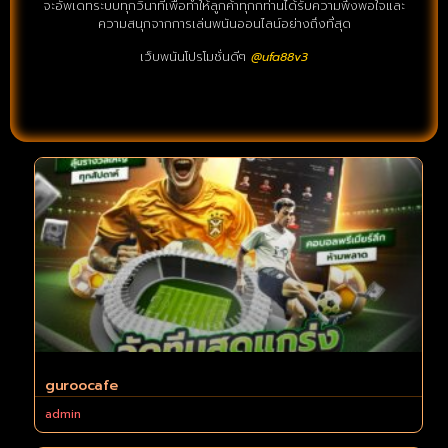
จะอัพเดทระบบทุกวินาทีเพื่อทำให้ลูกค้าทุกกท่านได้รับความพึงพอใจและ
ความสนุกจากการเล่นพนันออนไลน์อย่างถึงที่สุด
เว็บพนันโปรโมชั่นดีๆ
@ufa88v3
guroocafe
admin