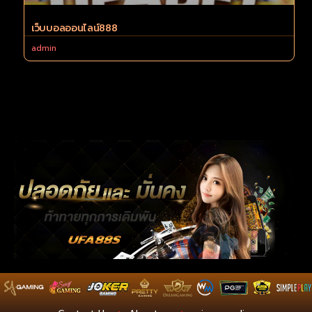
เว็บบอลออนไลน์888
admin