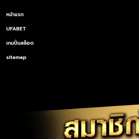
หน้าแรก
UFABET
เกมปั่นสล็อต
sitemap