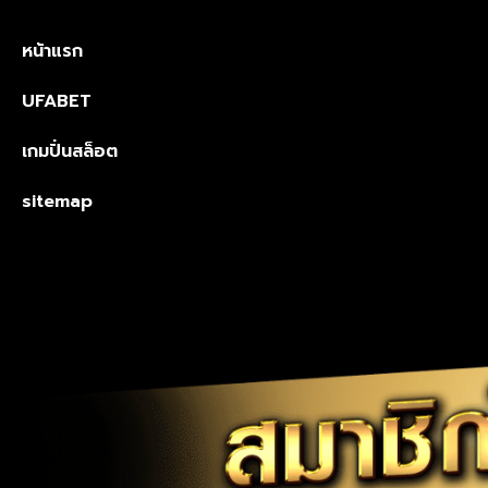
หน้าแรก
UFABET
เกมปั่นสล็อต
sitemap