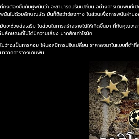
ที่คงต้องขึ้นกับผู้พนันว่า จะสามารถปรับเปลี่ยน อย่างการเดิมพันที่เ
พนันไปด้วยลักษณะใด มันก็ถือว่าช่องทาง ในส่วนเพื่อการพนันผ่านออน
มันจะช่วยส่งเสริม ในส่วนในการสร้างรายได้ให้เกิดขึ้นมา ที่กับคุณจ
ในลักษณะที่ไม่ได้มีความเสี่ยง มากสักเท่าไรนัก
ไม่ว่าจะเป็นการคอย ให้บอลมีการปรับเปลี่ยน ราคาลงมาในแบบที่ต่ำที่สุด
มาจากการวางเดิมพัน