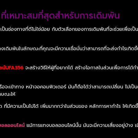
ี่เหมาะสมที่สุดสำหรับการเดิมพัน
ป็นช่องทางที่ดีไม่ใช่น้อย กับตัวเลือกของการเดิมพันที่จะช่วยเพื่อเป
เดิมพันในลักษณะที่คุณจะมีความเชื่อมั่นว่าสามารถที่จะส่งกำไรเกิดขึ้น
ลน์UFA356
จะสร้างวิธีให้ผู้ที่อยากได้ สร้างโอกาสในส่วนเพื่อการได้
ือจะเข้าทาง หน้าจอคอมพิวเตอร์ มันก็ถือได้ว่าสามารถเปลี่ยน ไปเป็นตั
กษณะให้
่มีความเป็นไปได้ เพิ่มมากกว่าในส่วนของ หลักการหากำไร ให้เกิดขึ้นม
บอลออนไลน์
แม้การแทงบอลออนไลน์นั้น มันจะมีความเสี่ยงอยู่บ้าง เ