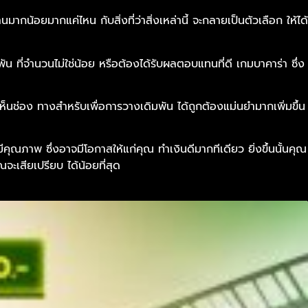
กน้อยมากแค่ไหน กับสิ่งที่ว่าสิ่งเหล่านี้ จะกลายเป็นตัวเลือก ให้ได้
พัน ที่จำนวนไม่ใช่น้อย หรือต้องได้รับผลตอบแทนที่ดี เกมบาคาร่า ซึ่ง
ห็นช่อง ทางสำหรับเพื่อการวางเดิมพัน ได้ถูกต้องแม่นยำมากเพิ่มขึ้น
คุณภาพ ซึ่งอาจมีโอกาสให้แก่คุณ ทำเงินดีมากทีเดียว ยิ่งขึ้นนั้นคุณ
จะเสียเปรียบ ได้น้อยที่สุด