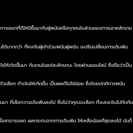
็นทางออกที่ดีให้มีขึ้นมากับผู้พนันหรือทุกคนในส่วนของการเอาหลักเกม
ได้มากกว่า ที่คงกับผู้เข้าร่วมพนันผู้พนัน จะปรับเปลี่ยนการเดิมพัน
กำไรให้เกิดขึ้นมา กับเกมในแต่ละลักษณะ โดยผ่านออนไลน์ ซึ่งถือว่าเป็น
วเลือก ทำเงินให้เกิดขึ้น เป็นผลดีไม่ใช่น้อย ซึ่งโดยปกติการพนัน
า ที่เลือกวางเดิมพันลงไป ซึ่งไม่ว่าคุณจะเลือก ที่จะลงเงินไปกับกับ
มื่อสามารถลด ผลกระทบจากการเดิมพัน ให้เหลือน้อยที่สุดลงได้ มันก็