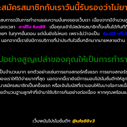
มัครสมาชิกกับเราวันนี้รับรองว่าไม่ยา
ระสบการณ์ในการทำงานและความมั่นคงของเว็บเรา เนื่องจากมีจำนวนลูกค้า
้ตลอดเวลา
คาสิโน fun88
เมื่อคุณเข้าไปสมัครสมาชิกก็จะเห็นได้ทัน
ายๆ ในทุกๆขั้นตอน แต่นั่นยังไม่หมด เพราะไม่ว่าจะเป็น
fun88 ฟรี 
วย นอกจากนี้เรายังมีการบริการที่น่าประทับใจอื่นๆอีกมากมายหลายด้
้ไปอย่างสูญเปล่าของคุณให้เป็นการทำรา
้นเป็นจำนวนมาก ยกตัวอย่างเช่นการแทงสกอร์ครึ่งแรก การแทงสกอร์รว
ราให้ได้ง่ายมากที่สุด นอกจากนี้เรายังมีการมอบโปรโมชั่นดีๆให้ลูกค้
ข้ามาสมัครสมาชิกเป็นครั้งแรก หรือเงินโบนัสที่เรามอบให้ในบางโอกาสเม
นฐานลูกค้าที่เข้ามาใช้บริการกันอย่างต่อเนื่อง หากคุณพร้อมแล้วที
เว็บพนันโปรโมชั่นดีๆ
@ufa88v3