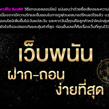
คาสิโน fun88
วิธีแทงบอลออนไลน์ แน่นอนว่าด้วยชื่อเสียงและความ
เนื่องจากมีความรักและชื่นชอบในการดูฟุตบอลมาแต่ไหนแต่ไรแล้ว บวกก
ออนไลน์เพิ่มขึ้นไม่เว้นแต่ละวัน และหากวันนี้คุณคือลูกค้าหน้าใหม่ก
ยังไงถึงจะปลอดภัยและคุ้มค่าที่สุด ก่อนอื่นเลยก็คือเรื่องเว็บที่คุณไ