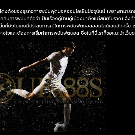
โด่งดังของธุรกิจการพนันฟุตบอลออนไลน์ในปัจจุบันนี้ เพราะสามารถ
ับการพนันที่ถือว่าเป็นเรื่องคู่บ้านคู่เมืองมาตั้งแต่สมัยโบราณ จ
ลุ่มนั้นที่ยังไม่เคยมีประสบการณ์ในการพนันฟุตบอลออนไลน์เลยสักครั้ง
ว้วางใจและต้องการเริ่มทำการพนันฟุตบอล ซึ่งในที่นี้เราก็ขอแนะนำเว็บข